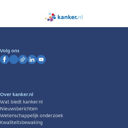
We
zijn
er
voor
je.
Volg ons
Kanker.nl
Facebook
Instagram
TikTok
LinkedIn
YouTube
Over kanker.nl
Wat biedt kanker.nl
Nieuwsberichten
Wetenschappelijk onderzoek
Kwaliteitsbewaking