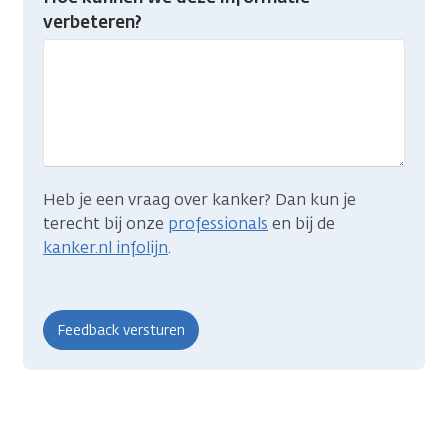
je
verbeteren?
gevonden
wat
je
zocht?
Heb je een vraag over kanker? Dan kun je
terecht bij onze
professionals
en bij de
kanker.nl infolijn
.