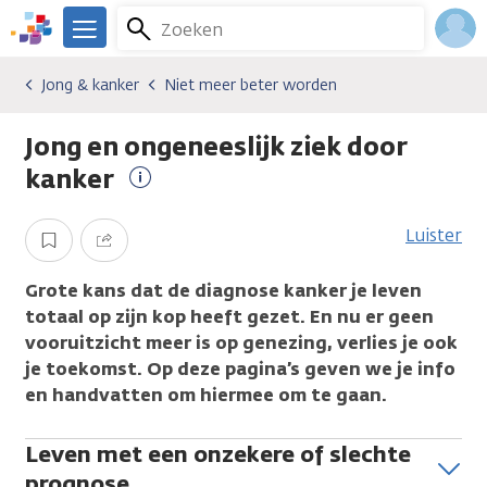
Overslaan
Zoeken
Menu
en
We
naar
zijn
Inlo
Jong & kanker
Niet meer beter worden
Algemene onderwerpen
Jong & kanker
Niet meer beter worden
de
er
Acco
inhoud
voor
Jong en ongeneeslijk ziek door
gaan
je.
Kanker.nl
kanker
Meer
informatie
Luister
Opslaan
Delen
Grote kans dat de diagnose kanker je leven
totaal op zijn kop heeft gezet. En nu er geen
vooruitzicht meer is op genezing, verlies je ook
je toekomst. Op deze pagina’s geven we je info
en handvatten om hiermee om te gaan.
Leven met een onzekere of slechte
prognose