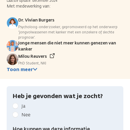
Laatste update: december 2024
Met medewerking van:
Dr. Vivian Burgers
Psycholoog-onderzoeker, gepromoveerd op het onderwerp
'jongvolwassenen met kanker met een onzekere of slechte
prognose'.
Jonge mensen die niet meer kunnen genezen van
kanker
Milou Reuvers
PhD Student, NKI
Toon meer
Heb je gevonden wat je zocht?
Geef
Ja
kanker.nl
Nee
feedback:
Heb
Hoe kunnen we deze informatie