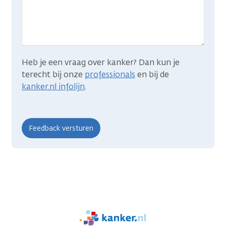
je
zocht?
Heb je een vraag over kanker? Dan kun je
terecht bij onze
professionals
en bij de
kanker.nl infolijn
.
We