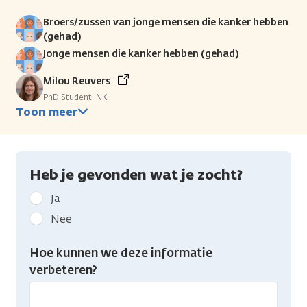
Broers/zussen van jonge mensen die kanker hebben
(gehad)
Jonge mensen die kanker hebben (gehad)
Milou Reuvers
PhD Student, NKI
Toon meer
Heb je gevonden wat je zocht?
Geef
Ja
kanker.nl
Nee
feedback:
Heb
Hoe kunnen we deze informatie
je
verbeteren?
gevonden
wat