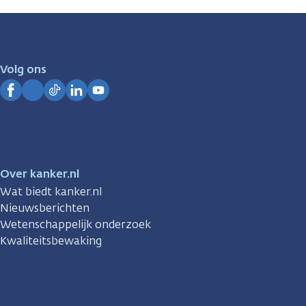
zijn
er
voor
je.
Volg ons
Kanker.nl
Facebook
Instagram
TikTok
LinkedIn
YouTube
Over kanker.nl
Wat biedt kanker.nl
Nieuwsberichten
Wetenschappelijk onderzoek
Kwaliteitsbewaking