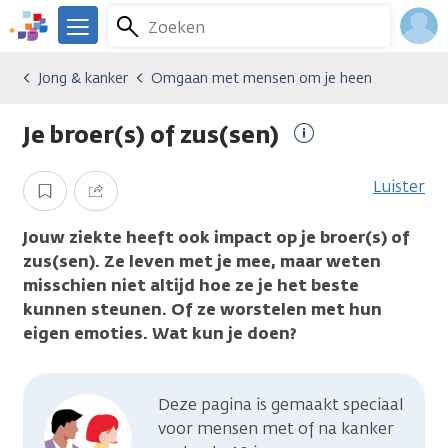
Overslaan
Zoeken
Menu
en
We
naar
zijn
Inlo
Jong & kanker
Omgaan met mensen om je heen
Algemene onderwerpen
Jong & kanker
Omgaan met mensen om je heen
de
er
Acco
inhoud
voor
Je broer(s) of zus(sen)
gaan
je.
Meer
Kanker.nl
informatie
Luister
Opslaan
Delen
Jouw ziekte heeft ook impact op je broer(s) of
zus(sen). Ze leven met je mee, maar weten
misschien niet altijd hoe ze je het beste
kunnen steunen. Of ze worstelen met hun
eigen emoties. Wat kun je doen?
Deze pagina is gemaakt speciaal
voor mensen met of na kanker