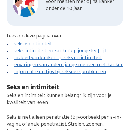
voor mensen met of na kanker
onder de 40 jaar.
Lees op deze pagina over:
seks en intimiteit
seks, intimiteit en kanker op jonge leeftijd
invloed van kanker op seks en intimiteit
ervaringen van andere jonge mensen met kanker
informatie en tips bij seksuele problemen
Seks en intimiteit
Seks en intimiteit kunnen belangrijk zijn voor je
kwaliteit van leven.
Seks is niet alleen penetratie (bijvoorbeeld penis-in-
vagina of anale penetratie). Strelen, zoenen,