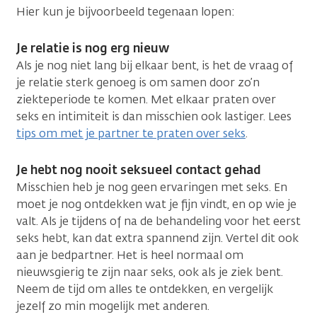
Hier kun je bijvoorbeeld tegenaan lopen:
Je relatie is nog erg nieuw
Als je nog niet lang bij elkaar bent, is het de vraag of
je relatie sterk genoeg is om samen door zo’n
ziekteperiode te komen. Met elkaar praten over
seks en intimiteit is dan misschien ook lastiger. Lees
tips om met je partner te praten over seks
.
Je hebt nog nooit seksueel contact gehad
Misschien heb je nog geen ervaringen met seks. En
moet je nog ontdekken wat je fijn vindt, en op wie je
valt. Als je tijdens of na de behandeling voor het eerst
seks hebt, kan dat extra spannend zijn. Vertel dit ook
aan je bedpartner. Het is heel normaal om
nieuwsgierig te zijn naar seks, ook als je ziek bent.
Neem de tijd om alles te ontdekken, en vergelijk
jezelf zo min mogelijk met anderen.