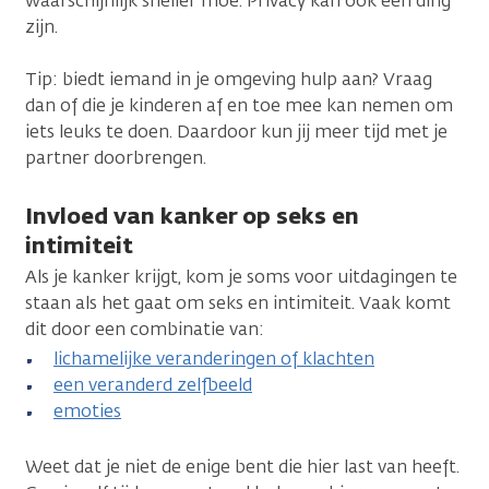
waarschijnlijk sneller moe. Privacy kan ook een ding
zijn.
Tip: biedt iemand in je omgeving hulp aan? Vraag
dan of die je kinderen af en toe mee kan nemen om
iets leuks te doen. Daardoor kun jij meer tijd met je
partner doorbrengen.
Invloed van kanker op seks en
intimiteit
Als je kanker krijgt, kom je soms voor uitdagingen te
staan als het gaat om seks en intimiteit. Vaak komt
dit door een combinatie van:
lichamelijke veranderingen of klachten
een veranderd zelfbeeld
emoties
Weet dat je niet de enige bent die hier last van heeft.