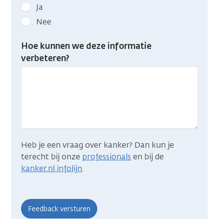
Geef
Ja
kanker.nl
Nee
feedback:
Heb
Hoe kunnen we deze informatie
je
verbeteren?
gevonden
wat
je
zocht?
Heb je een vraag over kanker? Dan kun je
terecht bij onze
professionals
en bij de
kanker.nl infolijn
.