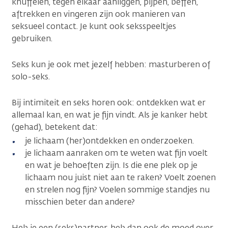
knuffelen, tegen elkaar aanliggen, pijpen, beffen,
aftrekken en vingeren zijn ook manieren van
seksueel contact. Je kunt ook seksspeeltjes
gebruiken.
Seks kun je ook met jezelf hebben: masturberen of
solo-seks.
Bij intimiteit en seks horen ook: ontdekken wat er
allemaal kan, en wat je fijn vindt. Als je kanker hebt
(gehad), betekent dat:
je lichaam (her)ontdekken en onderzoeken.
je lichaam aanraken om te weten wat fijn voelt
en wat je behoeften zijn. Is die ene plek op je
lichaam nou juist niet aan te raken? Voelt zoenen
en strelen nog fijn? Voelen sommige standjes nu
misschien beter dan andere?
Heb je een (seks)partner, heb dan ook de moed over