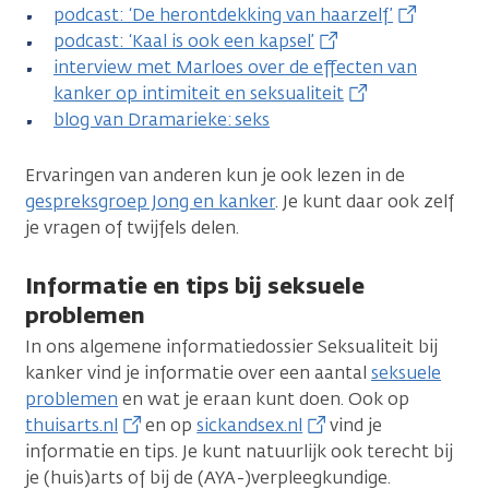
podcast: ‘De herontdekking van haarzelf’
podcast: ‘Kaal is ook een kapsel’
interview met Marloes over de effecten van
kanker op intimiteit en seksualiteit
blog van Dramarieke: seks
Ervaringen van anderen kun je ook lezen in de
gespreksgroep Jong en kanker
. Je kunt daar ook zelf
je vragen of twijfels delen.
Informatie en tips bij seksuele
problemen
In ons algemene informatiedossier Seksualiteit bij
kanker vind je informatie over een aantal
seksuele
problemen
en wat je eraan kunt doen. Ook op
thuisarts.nl
en op
sickandsex.nl
vind je
informatie en tips. Je kunt natuurlijk ook terecht bij
je (huis)arts of bij de (AYA-)verpleegkundige.