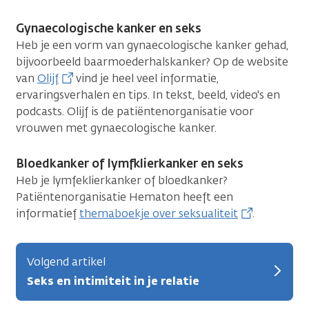
Gynaecologische kanker en seks
Heb je een vorm van gynaecologische kanker gehad,
bijvoorbeeld baarmoederhalskanker? Op de website
van
Olijf
vind je heel veel informatie,
ervaringsverhalen en tips. In tekst, beeld, video's en
podcasts. Olijf is de patiëntenorganisatie voor
vrouwen met gynaecologische kanker.
Bloedkanker of lymfklierkanker en seks
Heb je lymfeklierkanker of bloedkanker?
Patiëntenorganisatie Hematon heeft een
informatief
themaboekje over seksualiteit
.
Volgend artikel
Seks en intimiteit in je relatie