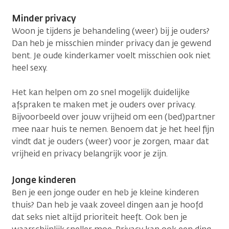
Minder privacy
Woon je tijdens je behandeling (weer) bij je ouders?
Dan heb je misschien minder privacy dan je gewend
bent. Je oude kinderkamer voelt misschien ook niet
heel sexy.
Het kan helpen om zo snel mogelijk duidelijke
afspraken te maken met je ouders over privacy.
Bijvoorbeeld over jouw vrijheid om een (bed)partner
mee naar huis te nemen. Benoem dat je het heel fijn
vindt dat je ouders (weer) voor je zorgen, maar dat
vrijheid en privacy belangrijk voor je zijn.
Jonge kinderen
Ben je een jonge ouder en heb je kleine kinderen
thuis? Dan heb je vaak zoveel dingen aan je hoofd
dat seks niet altijd prioriteit heeft. Ook ben je