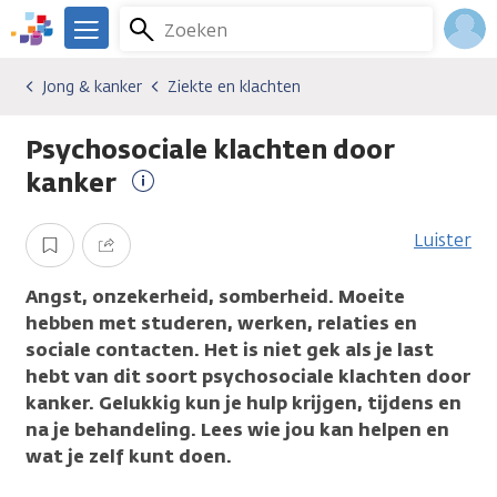
Overslaan
Zoeken
Menu
en
We
naar
zijn
Inlo
Jong & kanker
Ziekte en klachten
Algemene onderwerpen
Jong & kanker
Ziekte en klachten
de
er
Acco
inhoud
voor
Psychosociale klachten door
gaan
je.
Kanker.nl
kanker
Meer
informatie
Luister
Opslaan
Delen
Angst, onzekerheid, somberheid. Moeite
hebben met studeren, werken, relaties en
sociale contacten. Het is niet gek als je last
hebt van dit soort psychosociale klachten door
kanker. Gelukkig kun je hulp krijgen, tijdens en
na je behandeling. Lees wie jou kan helpen en
wat je zelf kunt doen.