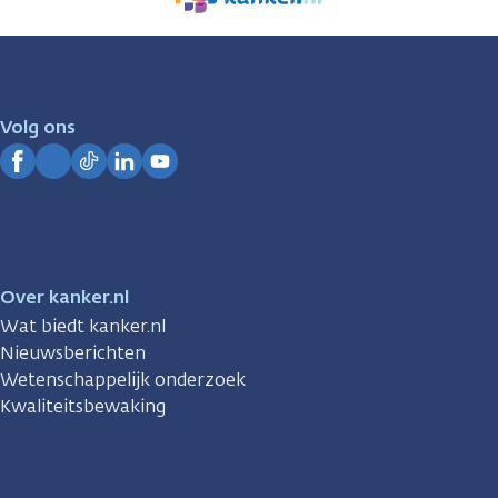
We
zijn
er
voor
je.
Volg ons
Kanker.nl
Facebook
Instagram
TikTok
LinkedIn
YouTube
Over kanker.nl
Wat biedt kanker.nl
Nieuwsberichten
Wetenschappelijk onderzoek
Kwaliteitsbewaking