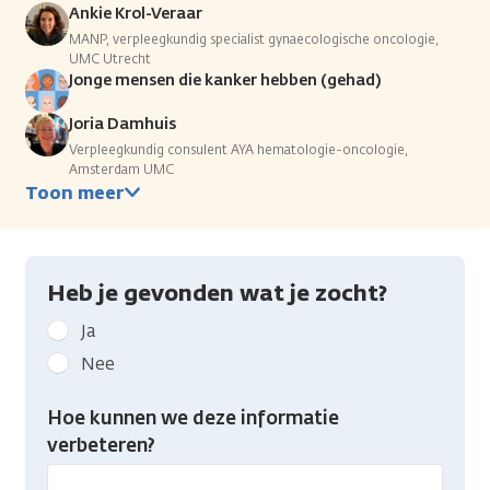
Ankie Krol-Veraar
MANP, verpleegkundig specialist gynaecologische oncologie,
UMC Utrecht
Jonge mensen die kanker hebben (gehad)
Joria Damhuis
Verpleegkundig consulent AYA hematologie-oncologie,
Amsterdam UMC
Toon meer
Heb je gevonden wat je zocht?
Geef
Ja
kanker.nl
Nee
feedback:
Heb
Hoe kunnen we deze informatie
je
verbeteren?
gevonden
wat