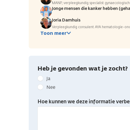
MANP, verpleegkundig specialist gynaecologisc
Jonge mensen die kanker hebben (geh
Joria Damhuis
Verpleegkundig consulent AYA hematologie-o
Toon meer
Heb je gevonden wat je zocht?
Geef
Ja
kanker.nl
Nee
feedback:
Heb
Hoe kunnen we deze informatie verbe
je
gevonden
wat
je