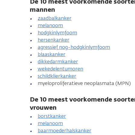
De 10 meest voorkomende soorten
mannen
zaadbalkanker
melanoom
hodgkinlymfoom
hersenkanker
agressief nog-hodgkinlymfoom
blaaskanker
dikkedarmkanker
wekedelentumoren
schildklierkanker
myeloproliferatieve neoplasmata (MPN)
De 10 meest voorkomende soorten
vrouwen
borstkanker
melanoom
baarmoederhalskanker