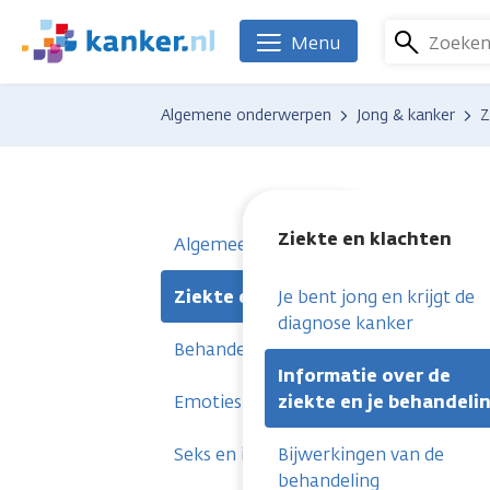
Overslaan
en
Zoeke
Menu
We
naar
zijn
de
er
Algemene onderwerpen
Jong & kanker
Z
inhoud
voor
gaan
je.
Kanker.nl
Ziekte en klachten
Algemeen
Ziekte en klachten
Je bent jong en krijgt de
diagnose kanker
Behandeling en zorg
Informatie over de
Emoties en zingeving
ziekte en je behandeli
Seks en intimiteit
Bijwerkingen van de
behandeling