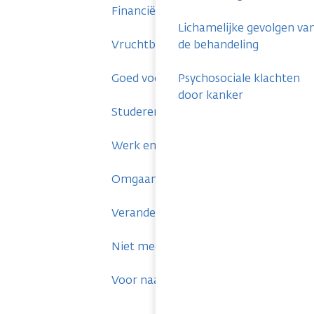
Financiën en verzekeringen
Lichamelijke gevolgen va
Vruchtbaarheid en zwangerschap
de behandeling
Goed voor jezelf zorgen
Psychosociale klachten
door kanker
Studeren en kanker
Werk en kanker
Omgaan met mensen om je heen
Veranderingen aan je uiterlijk
Niet meer beter worden
Voor naasten