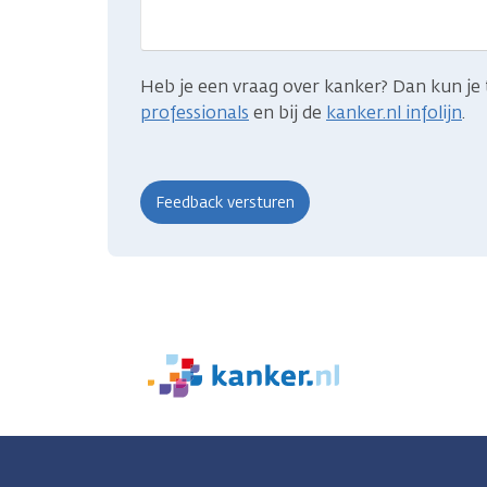
zocht?
Heb je een vraag over kanker? Dan kun je 
professionals
en bij de
kanker.nl infolijn
.
We
zijn
er
voor