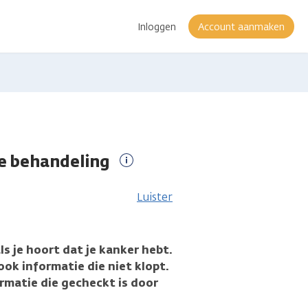
Inloggen
Account aanmaken
je behandeling
Meer
informatie
Luister
ls je hoort dat je kanker hebt.
ook informatie die niet klopt.
ormatie die gecheckt is door