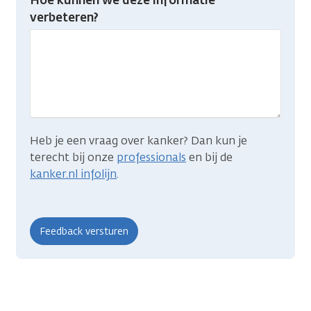
je
verbeteren?
gevonden
wat
je
zocht?
Heb je een vraag over kanker? Dan kun je
terecht bij onze
professionals
en bij de
kanker.nl infolijn
.