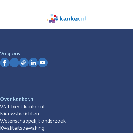
We
zijn
er
voor
je.
Volg ons
Kanker.nl
Facebook
Instagram
TikTok
LinkedIn
YouTube
Over kanker.nl
Wat biedt kanker.nl
Nieuwsberichten
Wetenschappelijk onderzoek
Kwaliteitsbewaking