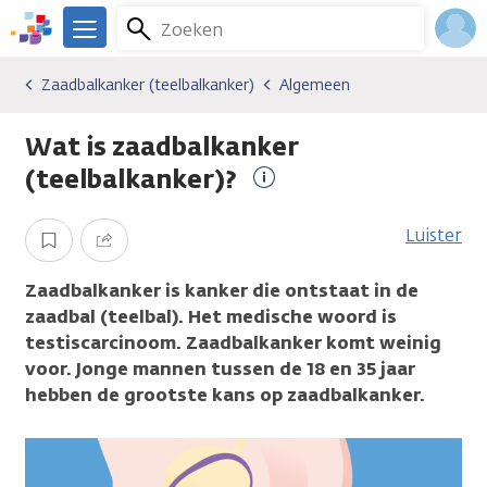
Overslaan
Zoeken
Menu
en
We
naar
zijn
Inlo
Zaadbalkanker (teelbalkanker)
Algemeen
Kankersoorten
Zaadbalkanker (teelbalkanker)
Algemeen
de
er
Acco
inhoud
voor
Wat is zaadbalkanker
gaan
je.
Kanker.nl
(teelbalkanker)?
Meer
informatie
Luister
Opslaan
Delen
Zaadbalkanker is kanker die ontstaat in de
zaadbal (teelbal). Het medische woord is
testiscarcinoom. Zaadbalkanker komt weinig
voor. Jonge mannen tussen de 18 en 35 jaar
hebben de grootste kans op zaadbalkanker.