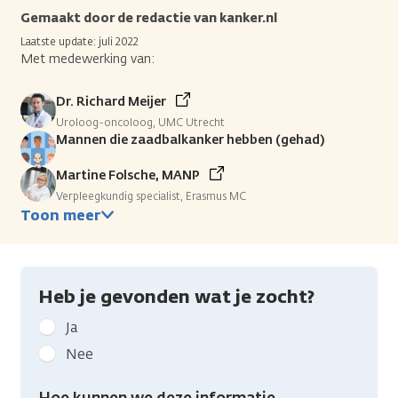
Gemaakt door de redactie van kanker.nl
Laatste update: juli 2022
Met medewerking van:
Dr. Richard Meijer
Uroloog-oncoloog, UMC Utrecht
Mannen die zaadbalkanker hebben (gehad)
Martine Folsche, MANP
Verpleegkundig specialist, Erasmus MC
Toon meer
Heb je gevonden wat je zocht?
Geef
Ja
kanker.nl
Nee
feedback:
Heb
Hoe kunnen we deze informatie