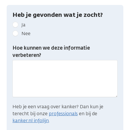
Heb je gevonden wat je zocht?
Geef
Ja
kanker.nl
Nee
feedback:
Heb
Hoe kunnen we deze informatie
je
verbeteren?
gevonden
wat
je
zocht?
Heb je een vraag over kanker? Dan kun je
terecht bij onze
professionals
en bij de
kanker.nl infolijn
.