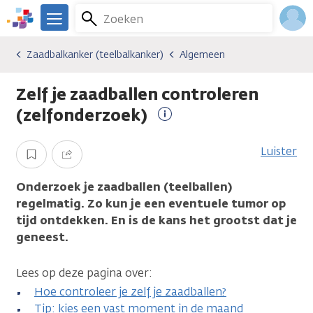
Overslaan
Zoeken
Menu
en
We
naar
zijn
Inlo
Zaadbalkanker (teelbalkanker)
Algemeen
Kankersoorten
Zaadbalkanker (teelbalkanker)
Algemeen
de
er
Acco
inhoud
voor
Zelf je zaadballen controleren
gaan
je.
Kanker.nl
(zelfonderzoek)
Meer
informatie
Luister
Opslaan
Delen
Onderzoek je zaadballen (teelballen)
regelmatig. Zo kun je een eventuele tumor op
tijd ontdekken. En is de kans het grootst dat je
geneest.
Lees op deze pagina over:
Hoe controleer je zelf je zaadballen?
Tip: kies een vast moment in de maand