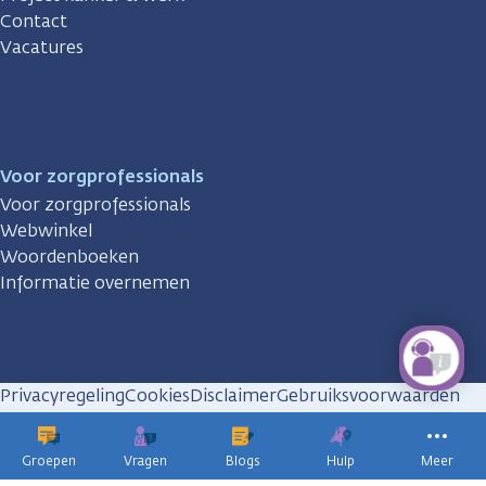
Contact
Vacatures
Voor zorgprofessionals
Voor zorgprofessionals
Webwinkel
Woordenboeken
Informatie overnemen
Privacyregeling
Cookies
Disclaimer
Gebruiksvoorwaarden
Huisregels
Groepen
Vragen
Blogs
Hulp
Meer