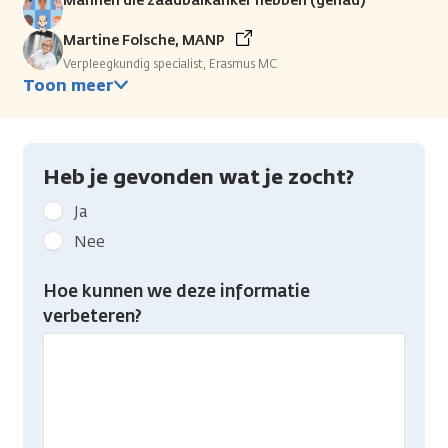
Mannen die zaadbalkanker hebben (gehad)
Martine Folsche, MANP
Verpleegkundig specialist, Erasmus MC
Toon meer
Heb je gevonden wat je zocht?
Geef
Ja
kanker.nl
Nee
feedback:
Heb
Hoe kunnen we deze informatie
je
verbeteren?
gevonden
wat
je
zocht?