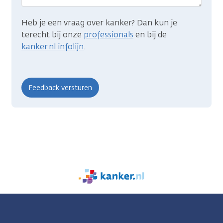
Heb je een vraag over kanker? Dan kun je
terecht bij onze
professionals
en bij de
kanker.nl infolijn
.
We
zijn
er
voor