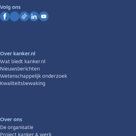
je.
Volg ons
Kanker.nl
Facebook
Instagram
TikTok
LinkedIn
YouTube
Over kanker.nl
Wat biedt kanker.nl
Nieuwsberichten
Wetenschappelijk onderzoek
Kwaliteitsbewaking
Over ons
De organisatie
Project kanker & werk