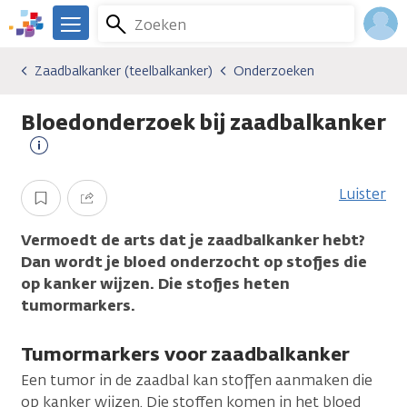
Overslaan
Zoeken
Menu
en
We
naar
zijn
Inlo
Zaadbalkanker (teelbalkanker)
Onderzoeken
Kankersoorten
Zaadbalkanker (teelbalkanker)
Onderzoeken
de
er
Acco
inhoud
voor
Bloedonderzoek bij zaadbalkanker
gaan
je.
Kanker.nl
Meer
informatie
Luister
Opslaan
Delen
Vermoedt de arts dat je zaadbalkanker hebt?
Dan wordt je bloed onderzocht op stofjes die
op kanker wijzen. Die stofjes heten
tumormarkers.
Tumormarkers voor zaadbalkanker
Een tumor in de zaadbal kan stoffen aanmaken die
op kanker wijzen. Die stoffen komen in het bloed