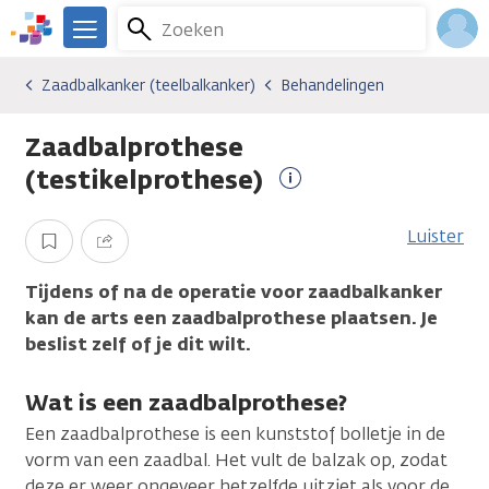
Overslaan
Zoeken
Menu
en
We
naar
zijn
Inlo
Zaadbalkanker (teelbalkanker)
Behandelingen
Kankersoorten
Zaadbalkanker (teelbalkanker)
Behandelingen
de
er
Acco
inhoud
voor
Zaadbalprothese
gaan
je.
Kanker.nl
(testikelprothese)
Meer
informatie
Luister
Opslaan
Delen
Tijdens of na de operatie voor zaadbalkanker
kan de arts een zaadbalprothese plaatsen. Je
beslist zelf of je dit wilt.
Wat is een zaadbalprothese?
Een zaadbalprothese is een kunststof bolletje in de
vorm van een zaadbal. Het vult de balzak op, zodat
deze er weer ongeveer hetzelfde uitziet als voor de