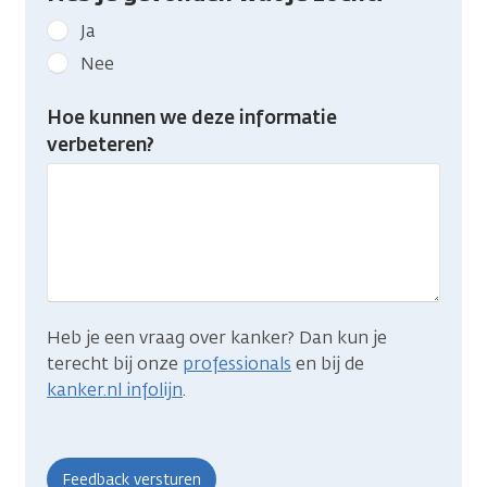
Geef
Ja
kanker.nl
Nee
feedback:
Heb
Hoe kunnen we deze informatie
je
verbeteren?
gevonden
wat
je
zocht?
Heb je een vraag over kanker? Dan kun je
terecht bij onze
professionals
en bij de
kanker.nl infolijn
.