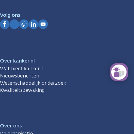
voor
je.
Volg ons
Kanker.nl
Facebook
Instagram
TikTok
LinkedIn
YouTube
Over kanker.nl
Wat biedt kanker.nl
Nieuwsberichten
Wetenschappelijk onderzoek
Kwaliteitsbewaking
Over ons
De organisatie