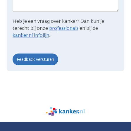
Heb je een vraag over kanker? Dan kun je
terecht bij onze
professionals
en bij de
kanker.nl infolijn
.
We
zijn
er