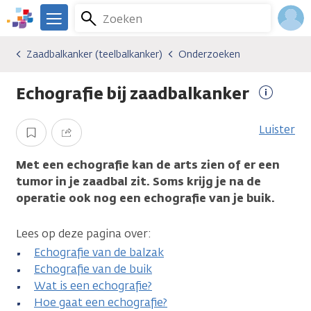
Overslaan
Zoeken
Menu
en
We
naar
zijn
Inlo
Zaadbalkanker (teelbalkanker)
Onderzoeken
Kankersoorten
Zaadbalkanker (teelbalkanker)
Onderzoeken
de
er
Acco
inhoud
voor
Echografie bij zaadbalkanker
gaan
je.
Meer
Kanker.nl
informa
Luister
Opslaan
Delen
Met een echografie kan de arts zien of er een
tumor in je zaadbal zit. Soms krijg je na de
operatie ook nog een echografie van je buik.
Lees op deze pagina over:
Echografie van de balzak
Echografie van de buik
Wat is een echografie?
Hoe gaat een echografie?