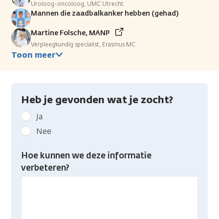
Uroloog-oncoloog, UMC Utrecht
Mannen die zaadbalkanker hebben (gehad)
Martine Folsche, MANP
Verpleegkundig specialist, Erasmus MC
Toon meer
Heb je gevonden wat je zocht?
Geef
Ja
kanker.nl
Nee
feedback:
Heb
Hoe kunnen we deze informatie
je
verbeteren?
gevonden
wat
je
zocht?