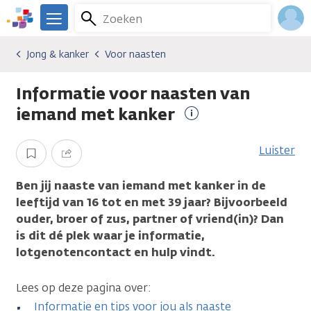
Overslaan
Zoeken
Menu
en
We
naar
zijn
Inlo
Jong & kanker
Voor naasten
Algemene onderwerpen
Jong & kanker
Voor naasten
de
er
Acco
inhoud
voor
Informatie voor naasten van
gaan
je.
Kanker.nl
iemand met kanker
Meer
informatie
Luister
Opslaan
Delen
Ben jij naaste van iemand met kanker in de
leeftijd van 16 tot en met 39 jaar? Bijvoorbeeld
ouder, broer of zus, partner of vriend(in)? Dan
is dit dé plek waar je informatie,
lotgenotencontact en hulp vindt.
Lees op deze pagina over:
Informatie en tips voor jou als naaste