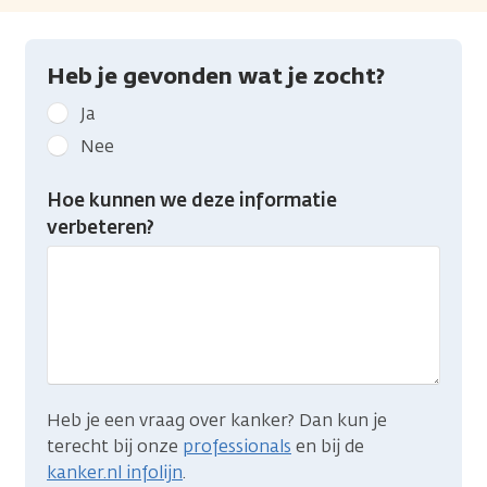
Heb je gevonden wat je zocht?
Geef
Ja
kanker.nl
Nee
feedback:
Heb
Hoe kunnen we deze informatie
je
verbeteren?
gevonden
wat
je
zocht?
Heb je een vraag over kanker? Dan kun je
terecht bij onze
professionals
en bij de
kanker.nl infolijn
.