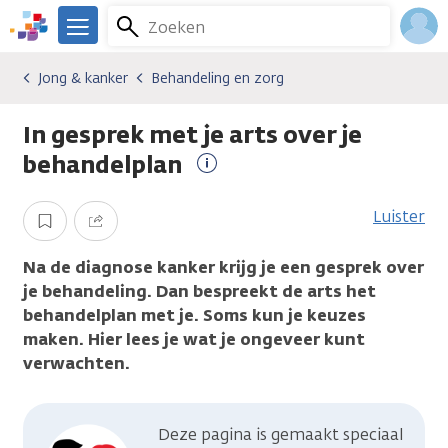
Overslaan
Zoeken
Menu
en
We
naar
zijn
Inlo
Jong & kanker
Behandeling en zorg
Algemene onderwerpen
Jong & kanker
Behandeling en zorg
de
er
Acco
inhoud
voor
In gesprek met je arts over je
gaan
je.
Kanker.nl
behandelplan
Meer
informatie
Luister
Opslaan
Delen
Na de diagnose kanker krijg je een gesprek over
je behandeling. Dan bespreekt de arts het
behandelplan met je. Soms kun je keuzes
maken. Hier lees je wat je ongeveer kunt
verwachten.
Deze pagina is gemaakt speciaal