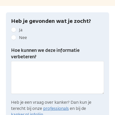
Heb je gevonden wat je zocht?
Geef
Ja
kanker.nl
Nee
feedback:
Heb
Hoe kunnen we deze informatie
je
verbeteren?
gevonden
wat
je
zocht?
Heb je een vraag over kanker? Dan kun je
terecht bij onze
professionals
en bij de
kanker.nl infolijn
.