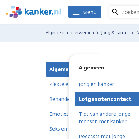
Overslaan
en
Zoeke
Menu
We
naar
zijn
de
er
Algemene onderwerpen
Jong & kanker
A
inhoud
voor
gaan
je.
Kanker.nl
Algemeen
Algemeen
Ziekte en klachten
Jong en kanker
Behandeling en zorg
Lotgenotencontact
Emoties en zingeving
Tips van andere jonge
mensen met kanker
Seks en intimiteit
Podcasts met jonge