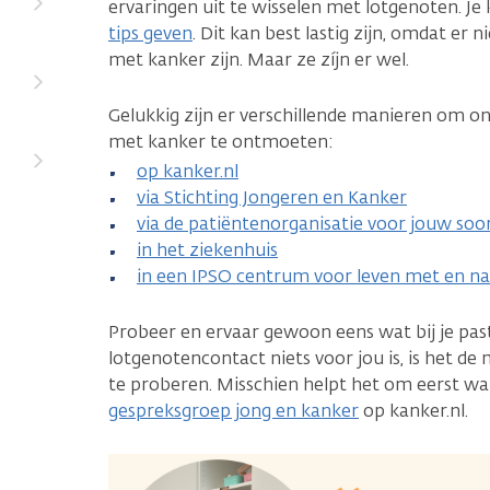
ervaringen uit te wisselen met lotgenoten. Je
tips geven
. Dit kan best lastig zijn, omdat er
met kanker zijn. Maar ze zíjn er wel.
Gelukkig zijn er verschillende manieren om onl
met kanker te ontmoeten:
op kanker.nl
via Stichting Jongeren en Kanker
via de patiëntenorganisatie voor jouw soo
in het ziekenhuis
in een IPSO centrum voor leven met en n
Probeer en ervaar gewoon eens wat bij je past
lotgenotencontact niets voor jou is, is het d
te proberen. Misschien helpt het om eerst wat
gespreksgroep jong en kanker
op kanker.nl.