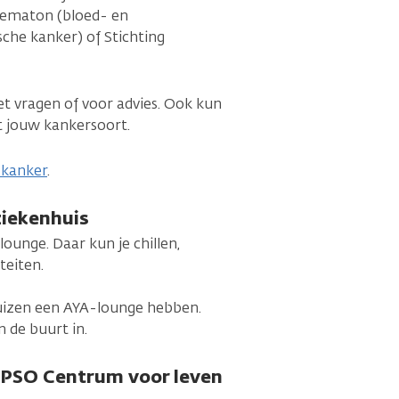
Hematon (bloed- en
sche kanker) of Stichting
et vragen of voor advies. Ook kun
 jouw kankersoort.
 kanker
.
ziekenhuis
ounge. Daar kun je chillen,
teiten.
izen een AYA-lounge hebben.
n de buurt in.
IPSO Centrum voor leven