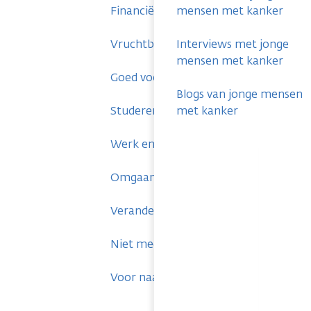
Financiën en verzekeringen
mensen met kanker
Vruchtbaarheid en zwangerschap
Interviews met jonge
mensen met kanker
Goed voor jezelf zorgen
Blogs van jonge mensen
Studeren en kanker
met kanker
Werk en kanker
Omgaan met mensen om je heen
Veranderingen aan je uiterlijk
Niet meer beter worden
Voor naasten