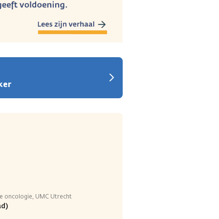
ker
he oncologie, UMC Utrecht
ad)