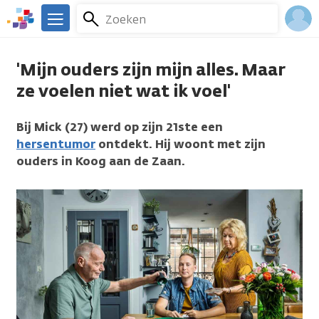
Overslaan
Zoeken
Menu
en
We
naar
zijn
Inlo
de
er
'Mijn ouders zijn mijn alles. Maar
Acco
inhoud
voor
ze voelen niet wat ik voel'
gaan
je.
Kanker.nl
Bij Mick (27) werd op zijn 21ste een
hersentumor
ontdekt. Hij woont met zijn
ouders in Koog aan de Zaan.