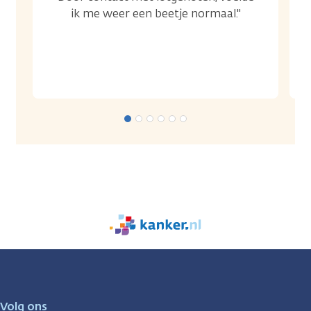
ik me weer een beetje normaal."
We
zijn
er
voor
je.
Volg ons