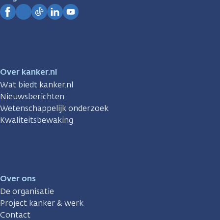
Kanker.nl
Facebook
Instagram
TikTok
LinkedIn
YouTube
Over kanker.nl
Wat biedt kanker.nl
Nieuwsberichten
Wetenschappelijk onderzoek
Kwaliteitsbewaking
Over ons
De organisatie
Project kanker & werk
Contact