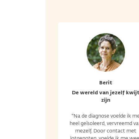
Berit
De wereld van jezelf kwij
zijn
"Na de diagnose voelde ik m
heel geïsoleerd, vervreemd v
mezelf. Door contact met
lotgenoten, voelde ik me wee