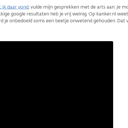
 ik daar vond
, vulde mijn gesprekken met de arts aan. Je mo
kige google resultaten heb je vrij weinig. Op kanker.nl weet
word je onbedoeld soms een beetje onwetend gehouden. Dat v