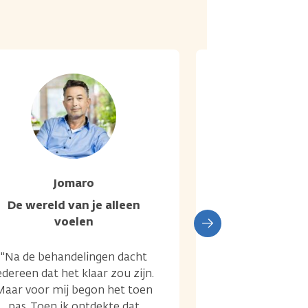
Jomaro
Kar
De wereld van je alleen
De wereld van
voelen
vra
"Na de behandelingen dacht
"Na je diagnose 
edereen dat het klaar zou zijn.
zoeken, zoeken.
Maar voor mij begon het toen
op kanker.nl vu
pas. Toen ik ontdekte dat
oncoloog me al 