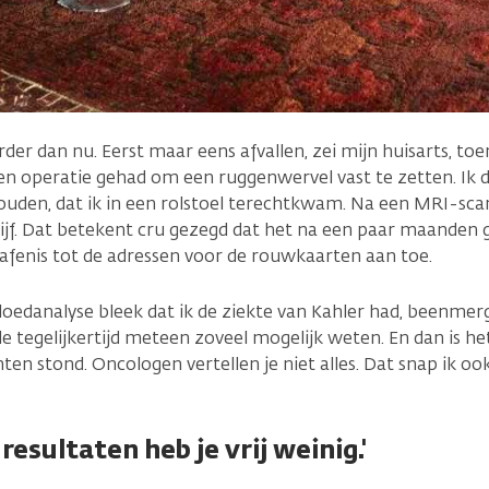
rder dan nu. Eerst maar eens afvallen, zei mijn huisarts, toe
een operatie gehad om een ruggenwervel vast te zetten. Ik
houden, dat ik in een rolstoel terechtkwam. Na een MRI-sc
jf. Dat betekent cru gezegd dat het na een paar maanden g
afenis tot de adressen voor de rouwkaarten aan toe.
loedanalyse bleek dat ik de ziekte van Kahler had, beenme
 tegelijkertijd meteen zoveel mogelijk weten. En dan is he
stond. Oncologen vertellen je niet alles. Dat snap ik ook 
resultaten heb je vrij weinig.'