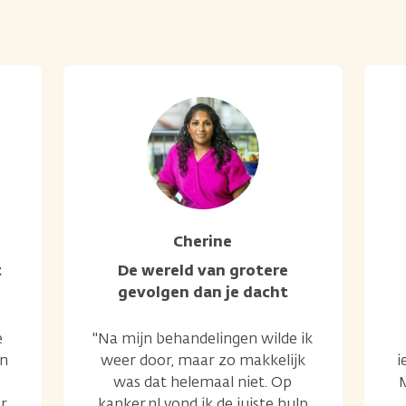
Cherine
t
De wereld van grotere
gevolgen dan je dacht
e
"Na mijn behandelingen wilde ik
an
weer door, maar zo makkelijk
i
was dat helemaal niet. Op
r
kanker.nl vond ik de juiste hulp