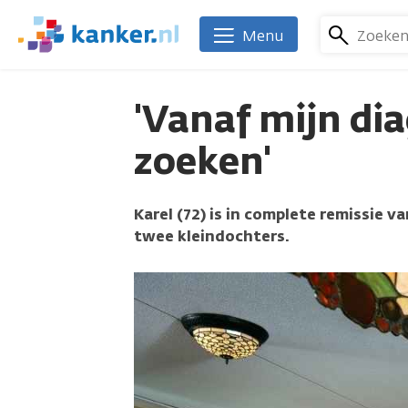
Overslaan
en
Zoeke
Menu
We
naar
zijn
de
er
inhoud
'Vanaf mijn di
voor
gaan
je.
zoeken'
Kanker.nl
Karel (72) is in complete remissie v
twee kleindochters.