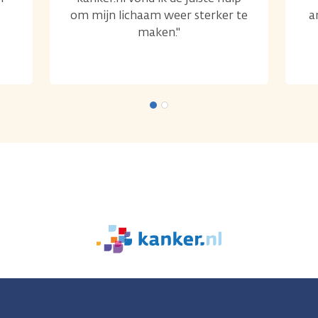
om mijn lichaam weer sterker te
a
maken."
We
zijn
er
voor
je.