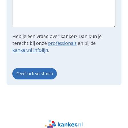
je
zocht?
Heb je een vraag over kanker? Dan kun je
terecht bij onze
professionals
en bij de
kanker.nl infolijn
.
We