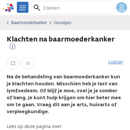
Overslaan
Zoeken
Menu
en
We
naar
zijn
Inlo
Baarmoederkanker
Gevolgen
Kankersoorten
Baarmoederkanker
Gevolgen
de
er
Acco
inhoud
voor
Klachten na baarmoederkanker
gaan
je.
Kanker.nl
Meer
informatie
Luister
Opslaan
Delen
Na de behandeling van baarmoederkanker kun
je klachten houden. Misschien heb je last van
lymfoedeem. Of blijf je moe, voel je je somber
of bang. Je kunt hulp krijgen om hier beter mee
om te gaan. Vraag dit aan je arts, huisarts of
verpleegkundige.
Lees op deze pagina over: