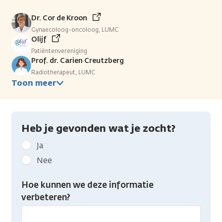
Dr. Cor de Kroon
Gynaecoloog-oncoloog, LUMC
Olijf
Patiëntenvereniging
Prof. dr. Carien Creutzberg
Radiotherapeut, LUMC
Toon meer
Heb je gevonden wat je zocht?
Geef
Ja
kanker.nl
Nee
feedback:
Heb
Hoe kunnen we deze informatie
je
verbeteren?
gevonden
wat