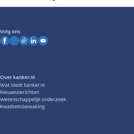
zijn
er
voor
je.
Volg ons
Kanker.nl
Facebook
Instagram
TikTok
LinkedIn
YouTube
Over kanker.nl
Wat biedt kanker.nl
Nieuwsberichten
Wetenschappelijk onderzoek
Kwaliteitsbewaking