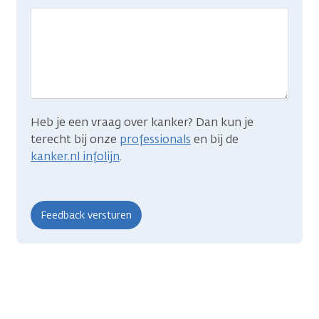
gevonden
wat
je
zocht?
Heb je een vraag over kanker? Dan kun je
terecht bij onze
professionals
en bij de
kanker.nl infolijn
.