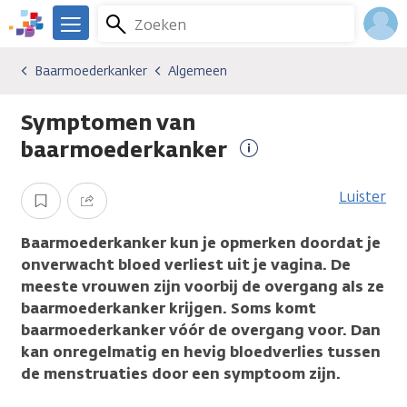
Overslaan
Zoeken
Menu
en
We
naar
zijn
Inlo
Baarmoederkanker
Algemeen
Kankersoorten
Baarmoederkanker
Algemeen
de
er
Acco
inhoud
voor
Symptomen van
gaan
je.
Kanker.nl
baarmoederkanker
Meer
informatie
Luister
Opslaan
Delen
Baarmoederkanker kun je opmerken doordat je
onverwacht bloed verliest uit je vagina. De
meeste vrouwen zijn voorbij de overgang als ze
baarmoederkanker krijgen. Soms komt
baarmoederkanker vóór de overgang voor. Dan
kan onregelmatig en hevig bloedverlies tussen
de menstruaties door een symptoom zijn.