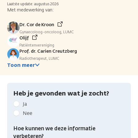
Laatste update: augustus 2026
Met medewerking van:
Dr. Cor de Kroon
Gynaecoloog-oncoloog, LUMC
Olijf
Patiëntenvereniging
Prof. dr. Carien Creutzberg
Radiotherapeut, LUMC
Toon meer
Heb je gevonden wat je zocht?
Geef
Ja
kanker.nl
Nee
feedback:
Heb
Hoe kunnen we deze informatie
je
verbeteren?