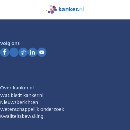
We
zijn
er
voor
je.
Volg ons
Kanker.nl
Facebook
Instagram
TikTok
LinkedIn
YouTube
Over kanker.nl
Wat biedt kanker.nl
Nieuwsberichten
Wetenschappelijk onderzoek
Kwaliteitsbewaking