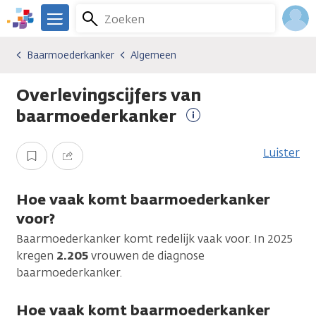
Overslaan
Zoeken
Menu
en
We
naar
zijn
Inlo
Baarmoederkanker
Algemeen
Kankersoorten
Baarmoederkanker
Algemeen
de
er
Acco
inhoud
voor
Overlevingscijfers van
gaan
je.
Kanker.nl
baarmoederkanker
Meer
informatie
Luister
Opslaan
Delen
Hoe vaak komt baarmoederkanker
voor?
Baarmoederkanker komt redelijk vaak voor. In 2025
kregen
2.205
vrouwen de diagnose
baarmoederkanker.
Hoe vaak komt baarmoederkanker