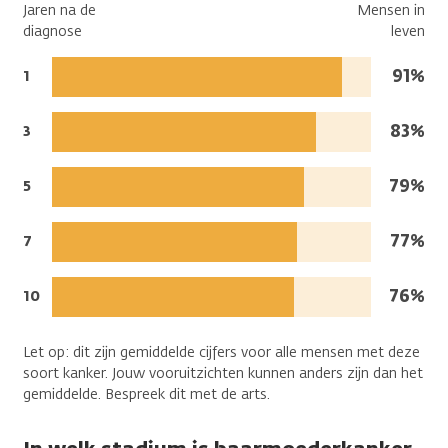
Jaren na de
Mensen in
diagnose
leven
Mense
91%
Jaren
1
na
in
de
leven:
Mense
83%
Jaren
3
diagnose:
na
in
de
leven:
Mense
79%
Jaren
5
diagnose:
na
in
de
leven:
Mense
77%
Jaren
7
diagnose:
na
in
de
leven:
Mense
76%
Jaren
10
diagnose:
na
in
de
leven:
Let op: dit zijn gemiddelde cijfers voor alle mensen met deze
diagnose:
soort kanker. Jouw vooruitzichten kunnen anders zijn dan het
gemiddelde. Bespreek dit met de arts.