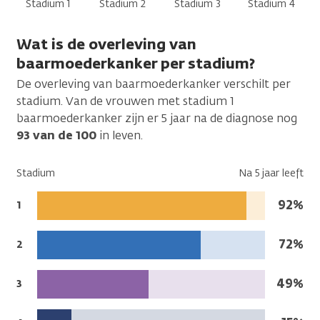
Stadium 1
Stadium 2
Stadium 3
Stadium 4
Wat is de overleving van
baarmoederkanker per stadium?
De overleving van baarmoederkanker verschilt per
stadium. Van de vrouwen met stadium 1
baarmoederkanker zijn er 5 jaar na de diagnose nog
93 van de 100
in leven.
Stadium
Na 5 jaar leeft
Na
92%
Stadium:
1
5
jaar
Na
72%
Stadium:
2
leeft:
5
jaar
Na
49%
Stadium:
3
leeft:
5
jaar