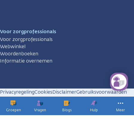
Voor zorgprofessionals
Voor zorgprofessionals
Webwinkel
Woordenboeken
Informatie overnemen
Privacyregeling
Cookies
Disclaimer
Gebruiksvoorwaarden
Huisregels
Groepen
Vragen
Blogs
Hulp
Meer
KWF
kankerbestrijding