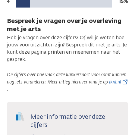
Na
15%
Stadium:
4
leeft:
5
jaar
Bespreek je vragen over je overleving
leeft:
met je arts
Heb je vragen over deze cijfers? Of wil je weten hoe
jouw vooruitzichten zijn? Bespreek dit met je arts. Je
kunt deze pagina printen en meenemen naar het
gesprek.
De cijfers over hoe vaak deze kankersoort voorkomt kunnen
nog iets veranderen. Meer uitleg hierover vind je op
iknl.nl
.
Meer informatie over deze
cijfers