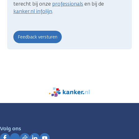
terecht bij onze
professionals
en bij de
kanker.nl infolijn
.
We
zijn
er
voor
je.
Volg ons
Kanker.nl