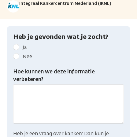
Integraal Kankercentrum Nederland (IKNL)
Heb je gevonden wat je zocht?
Geef
Ja
kanker.nl
Nee
feedback:
Heb
Hoe kunnen we deze informatie
je
verbeteren?
gevonden
wat
je
zocht?
Heb je een vraag over kanker? Dan kun je