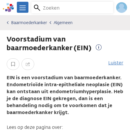
Overslaan
Zoeken
Menu
en
We
naar
zijn
Inlo
Baarmoederkanker
Algemeen
Kankersoorten
Baarmoederkanker
Algemeen
de
er
Acco
inhoud
voor
Voorstadium van
gaan
je.
Kanker.nl
baarmoederkanker (EIN)
Meer
informatie
Luister
Opslaan
Delen
EIN is een voorstadium van baarmoederkanker.
Endometrioïde intra-epitheliale neoplasie (EIN)
kan ontstaan uit endometriumhyperplasie. Heb
je de diagnose EIN gekregen, dan is een
behandeling nodig om te voorkomen dat je
baarmoederkanker krijgt.
Lees op deze pagina over: