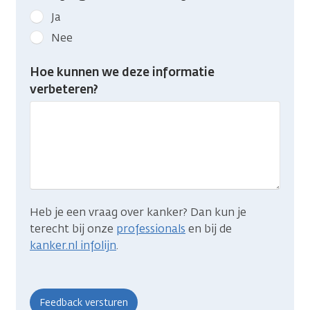
Geef
Ja
kanker.nl
Nee
feedback:
Heb
Hoe kunnen we deze informatie
je
verbeteren?
gevonden
wat
je
zocht?
Heb je een vraag over kanker? Dan kun je
terecht bij onze
professionals
en bij de
kanker.nl infolijn
.