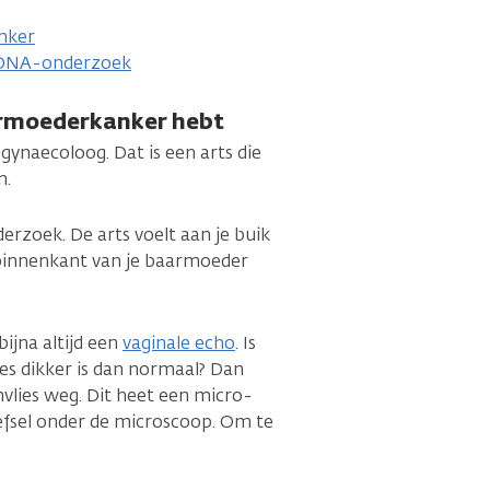
nker
 DNA-onderzoek
armoederkanker hebt
gynaecoloog. Dat is een arts die
n.
erzoek. De arts voelt aan je buik
 binnenkant van je baarmoeder
bijna altijd een
vaginale echo
. Is
es dikker is dan normaal? Dan
mvlies weg. Dit heet een micro-
fsel onder de microscoop. Om te