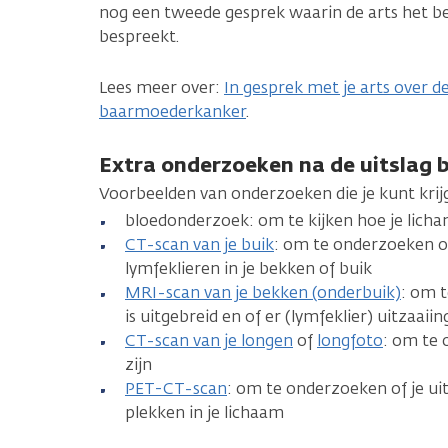
nog een tweede gesprek waarin de arts het b
bespreekt.
Lees meer over:
In gesprek met je arts over d
baarmoederkanker
.
Extra onderzoeken na de uitslag
Voorbeelden van onderzoeken die je kunt krij
bloedonderzoek: om te kijken hoe je licham
CT-scan van je buik
: om te onderzoeken of 
lymfeklieren in je bekken of buik
MRI-scan van je bekken (onderbuik)
: om 
is uitgebreid en of er (lymfeklier) uitzaaiin
CT-scan van je longen
of
longfoto
: om te 
zijn
PET-CT-scan
: om te onderzoeken of je ui
plekken in je lichaam