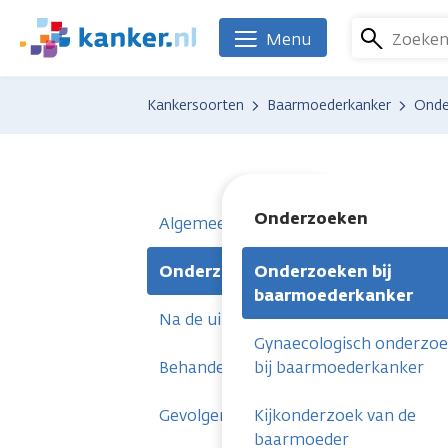
Overslaan
en
Zoeke
Menu
We
naar
zijn
de
er
Kankersoorten
Baarmoederkanker
Onde
inhoud
voor
gaan
je.
Kanker.nl
Onderzoeken
Algemeen
Onderzoeken
Onderzoeken bij
baarmoederkanker
Na de uitslag
Gynaecologisch onderzo
Behandelingen
bij baarmoederkanker
Gevolgen
Kijkonderzoek van de
baarmoeder