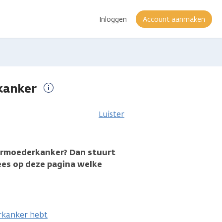
Inloggen
Account aanmaken
kanker
Meer
informatie
Luister
aarmoederkanker? Dan stuurt
Lees op deze pagina welke
rkanker hebt