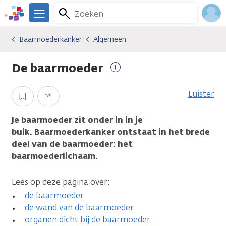
Overslaan
Zoeken
Menu
en
We
naar
zijn
Inlo
Baarmoederkanker
Algemeen
Kankersoorten
Baarmoederkanker
Algemeen
de
er
Acco
inhoud
voor
De baarmoeder
gaan
je.
Meer
Kanker.nl
informatie
Luister
Opslaan
Delen
Je baarmoeder zit onder in in je
buik. Baarmoederkanker ontstaat in het brede
deel van de baarmoeder: het
baarmoederlichaam.
Lees op deze pagina over:
de baarmoeder
de wand van de baarmoeder
organen dicht bij de baarmoeder