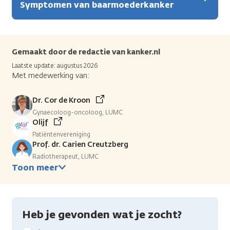
Symptomen van baarmoederkanker
Gemaakt door de redactie van kanker.nl
Laatste update: augustus 2026
Met medewerking van:
Dr. Cor de Kroon
Gynaecoloog-oncoloog, LUMC
Olijf
Patiëntenvereniging
Prof. dr. Carien Creutzberg
Radiotherapeut, LUMC
Toon meer
Heb je gevonden wat je zocht?
Geef