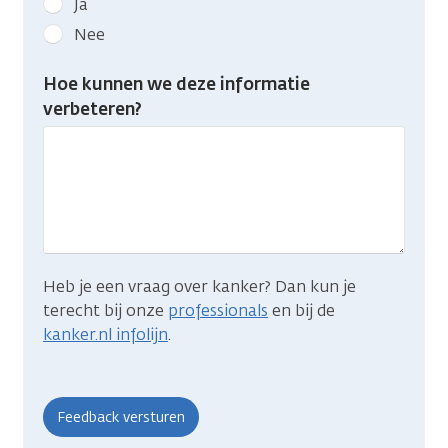
Ja
kanker.nl
Nee
feedback:
Heb
Hoe kunnen we deze informatie
je
verbeteren?
gevonden
wat
je
zocht?
Heb je een vraag over kanker? Dan kun je
terecht bij onze
professionals
en bij de
kanker.nl infolijn
.