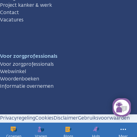
Project kanker & werk
Contact
Vacatures
Voor zorgprofessionals
Voor zorgprofessionals
Webwinkel
Woordenboeken
Informatie overnemen
Privacyregeling
Cookies
Disclaimer
Gebruiksvoorwaarden
Huisregels
Groepen
Vragen
Blogs
Hulp
Meer