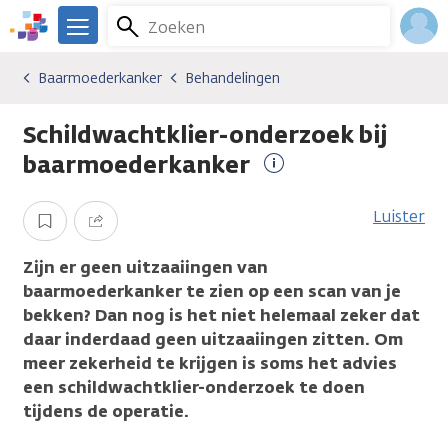
Overslaan
Zoeken
Menu
en
We
naar
zijn
Inlo
Baarmoederkanker
Behandelingen
Kankersoorten
Baarmoederkanker
Behandelingen
de
er
Acco
inhoud
voor
Schildwachtklier-onderzoek bij
gaan
je.
Kanker.nl
baarmoederkanker
Meer
informatie
Luister
Opslaan
Delen
Zijn er geen uitzaaiingen van
baarmoederkanker te zien op een scan van je
bekken? Dan nog is het niet helemaal zeker dat
daar inderdaad geen uitzaaiingen zitten. Om
meer zekerheid te krijgen is soms het advies
een schildwachtklier-onderzoek te doen
tijdens de operatie.