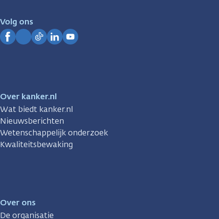
voor
je.
Volg ons
Kanker.nl
Facebook
Instagram
TikTok
LinkedIn
YouTube
Over kanker.nl
Wat biedt kanker.nl
Nieuwsberichten
Wetenschappelijk onderzoek
Kwaliteitsbewaking
Over ons
De organisatie