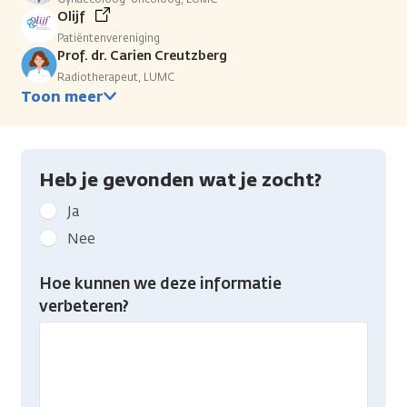
Olijf
Patiëntenvereniging
Prof. dr. Carien Creutzberg
Radiotherapeut, LUMC
Toon meer
Heb je gevonden wat je zocht?
Geef
Ja
kanker.nl
Nee
feedback:
Heb
Hoe kunnen we deze informatie
je
verbeteren?
gevonden
wat
je
zocht?