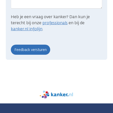
Heb je een vraag over kanker? Dan kun je
terecht bij onze
professionals
en bij de
kanker.nl infolijn
.
We
zijn
er