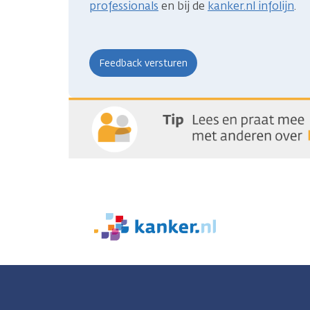
professionals
en bij de
kanker.nl infolijn
.
We
zijn
er
voor
je.