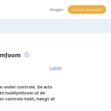
Inloggen
Account aanmaken
lymfoom
Meer
informatie
Luister
e onder controle. De arts
 het huidlymfoom of de
or controle hebt, hangt af