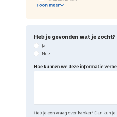
Toon meer
Heb je gevonden wat je zocht?
Geef
Ja
kanker.nl
Nee
feedback:
Heb
Hoe kunnen we deze informatie verbe
je
gevonden
wat
je
zocht?
Heb je een vraag over kanker? Dan kun je 