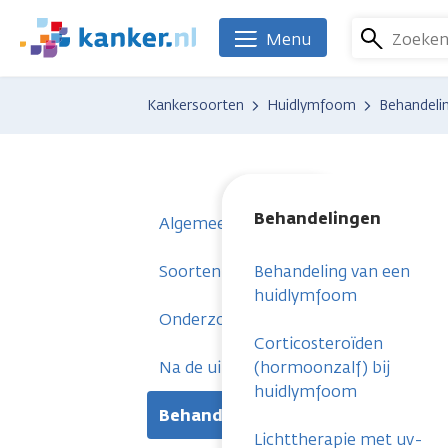
Overslaan
en
Zoeke
Menu
We
naar
zijn
de
er
Kankersoorten
Huidlymfoom
Behandeli
inhoud
voor
gaan
je.
Kanker.nl
Behandelingen
Algemeen
Soorten huidlymfoom
Behandeling van een
huidlymfoom
Onderzoeken
Corticosteroïden
Na de uitslag
(hormoonzalf) bij
huidlymfoom
Behandelingen
Lichttherapie met uv-