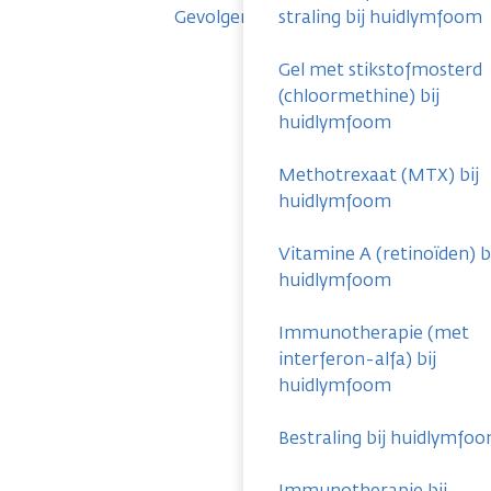
Gevolgen
straling bij huidlymfoom
Gel met stikstofmosterd
(chloormethine) bij
huidlymfoom
Methotrexaat (MTX) bij
huidlymfoom
Vitamine A (retinoïden) b
huidlymfoom
Immunotherapie (met
interferon-alfa) bij
huidlymfoom
Bestraling bij huidlymfo
Immunotherapie bij