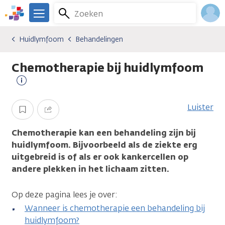
Overslaan
Zoeken
Menu
en
We
naar
zijn
Inlo
Huidlymfoom
Behandelingen
Kankersoorten
Huidlymfoom
Behandelingen
de
er
Acco
inhoud
voor
Chemotherapie bij huidlymfoom
gaan
je.
Kanker.nl
Meer
informatie
Luister
Opslaan
Delen
Chemotherapie kan een behandeling zijn bij
huidlymfoom. Bijvoorbeeld als de ziekte erg
uitgebreid is of als er ook kankercellen op
andere plekken in het lichaam zitten.
Op deze pagina lees je over:
Wanneer is chemotherapie een behandeling bij
huidlymfoom?