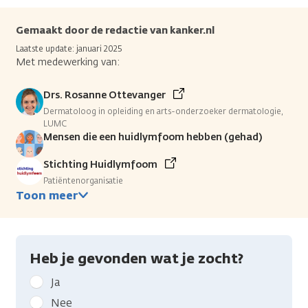
Gemaakt door de redactie van kanker.nl
Laatste update: januari 2025
Met medewerking van:
Drs. Rosanne Ottevanger
Dermatoloog in opleiding en arts-onderzoeker dermatologie,
LUMC
Mensen die een huidlymfoom hebben (gehad)
Stichting Huidlymfoom
Patiëntenorganisatie
Toon meer
Heb je gevonden wat je zocht?
Geef
Ja
kanker.nl
Nee