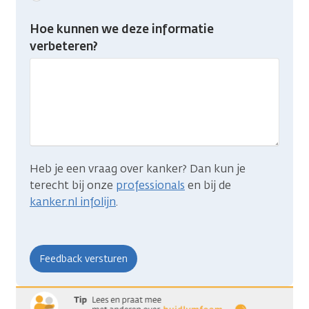
feedback:
Heb
Hoe kunnen we deze informatie
je
verbeteren?
gevonden
wat
je
zocht?
Heb je een vraag over kanker? Dan kun je
terecht bij onze
professionals
en bij de
kanker.nl infolijn
.