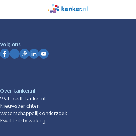
We
zijn
er
voor
je.
Volg ons
Kanker.nl
Facebook
Instagram
TikTok
LinkedIn
YouTube
Over kanker.nl
Wat biedt kanker.nl
Nieuwsberichten
Wetenschappelijk onderzoek
Kwaliteitsbewaking