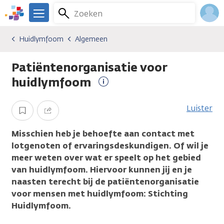
Overslaan
Zoeken
Menu
en
We
naar
zijn
Inlo
Huidlymfoom
Algemeen
Kankersoorten
Huidlymfoom
Algemeen
de
er
Acco
inhoud
voor
Patiëntenorganisatie voor
gaan
je.
Kanker.nl
huidlymfoom
Meer
informatie
Luister
Opslaan
Delen
Misschien heb je behoefte aan contact met
lotgenoten of ervaringsdeskundigen. Of wil je
meer weten over wat er speelt op het gebied
van huidlymfoom. Hiervoor kunnen jij en je
naasten terecht bij de patiëntenorganisatie
voor mensen met huidlymfoom: Stichting
Huidlymfoom.