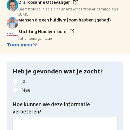
Drs. Rosanne Ottevanger
Dermatoloog in opleiding en arts-onderzoeker dermatologie,
LUMC
Mensen die een huidlymfoom hebben (gehad)
Stichting Huidlymfoom
Patiëntenorganisatie
Toon meer
Heb je gevonden wat je zocht?
Geef
Ja
kanker.nl
Nee
feedback:
Heb
Hoe kunnen we deze informatie
je
verbeteren?
gevonden
wat