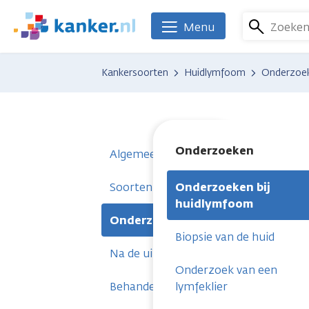
Overslaan
en
Zoeke
Menu
We
naar
zijn
de
er
Kankersoorten
Huidlymfoom
Onderzoe
inhoud
voor
gaan
je.
Kanker.nl
Onderzoeken
Algemeen
Soorten huidlymfoom
Onderzoeken bij
huidlymfoom
Onderzoeken
Biopsie van de huid
Na de uitslag
Onderzoek van een
Behandelingen
lymfeklier