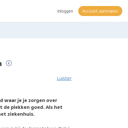
Inloggen
Account aanmaken
m
Meer
informatie
Luister
id waar je je zorgen over
kt de plekken goed. Als het
het ziekenhuis.