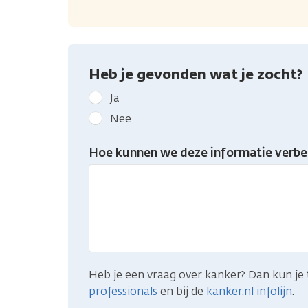
Heb je gevonden wat je zocht?
Geef
Ja
kanker.nl
Nee
feedback:
Heb
Hoe kunnen we deze informatie verbe
je
gevonden
wat
je
zocht?
Heb je een vraag over kanker? Dan kun je 
professionals
en bij de
kanker.nl infolijn
.