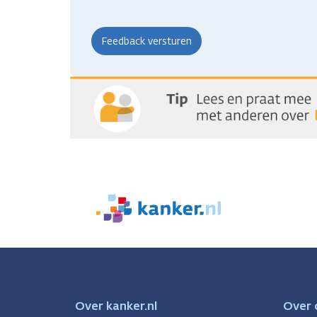
We
zijn
er
voor
je.
Kanker.nl
Over kanker.nl
Over 