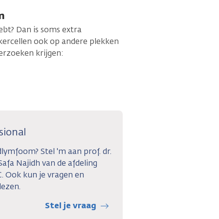
m
ebt? Dan is soms extra
kercellen ook op andere plekken
derzoeken krijgen:
sional
lymfoom? Stel 'm aan prof. dr.
afa Najidh van de afdeling
. Ook kun je vragen en
lezen.
Stel je vraag