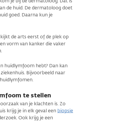
 kom je bij de dermatoloog. Dat is
 van de huid. De dermatoloog doet
huid goed. Daarna kun je
jkt de arts eerst of de plek op
 een vorm van kanker die vaker
.
en huidlymfoom hebt? Dan kan
ziekenhuis. Bijvoorbeeld naar
in huidlymfomen.
mfoom te stellen
oorzaak van je klachten is. Zo
is krijg je in elk geval een
biopsie
rzoek. Ook krijg je een