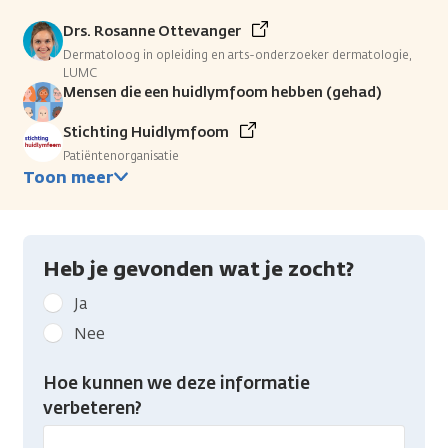
Drs. Rosanne Ottevanger
Dermatoloog in opleiding en arts-onderzoeker dermatologie,
LUMC
Mensen die een huidlymfoom hebben (gehad)
Stichting Huidlymfoom
Patiëntenorganisatie
Toon meer
Heb je gevonden wat je zocht?
Geef
Ja
kanker.nl
Nee
feedback:
Heb
Hoe kunnen we deze informatie
je
verbeteren?
gevonden
wat