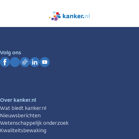
We
zijn
er
voor
je.
Volg ons
Kanker.nl
Facebook
Instagram
TikTok
LinkedIn
YouTube
Over kanker.nl
Wat biedt kanker.nl
Nieuwsberichten
Wetenschappelijk onderzoek
Kwaliteitsbewaking