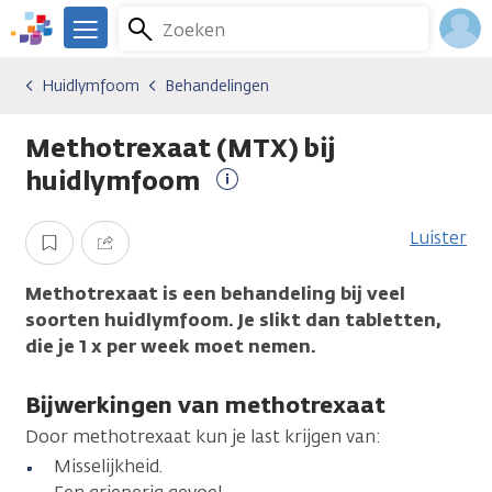
Overslaan
Zoeken
Menu
en
We
naar
zijn
Inlo
Huidlymfoom
Behandelingen
Kankersoorten
Huidlymfoom
Behandelingen
de
er
Acco
inhoud
voor
Methotrexaat (MTX) bij
gaan
je.
Kanker.nl
huidlymfoom
Meer
informatie
Luister
Opslaan
Delen
Methotrexaat is een behandeling bij veel
soorten huidlymfoom. Je slikt dan tabletten,
die je 1 x per week moet nemen.
Bijwerkingen van methotrexaat
Door methotrexaat kun je last krijgen van:
Misselijkheid.