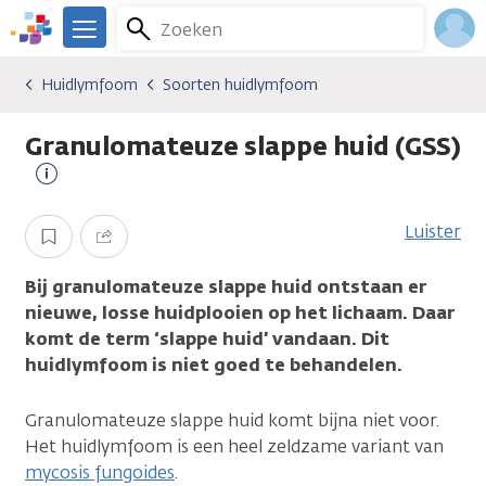
Overslaan
Zoeken
Menu
en
We
naar
zijn
Inlo
Huidlymfoom
Soorten huidlymfoom
Kankersoorten
Huidlymfoom
Soorten huidlymfoom
de
er
Acco
inhoud
voor
Granulomateuze slappe huid (GSS)
gaan
je.
Kanker.nl
Meer
informatie
Luister
Opslaan
Delen
Bij granulomateuze slappe huid ontstaan er
nieuwe, losse huidplooien op het lichaam. Daar
komt de term ‘slappe huid’ vandaan. Dit
huidlymfoom is niet goed te behandelen.
Granulomateuze slappe huid komt bijna niet voor.
Het huidlymfoom is een heel zeldzame variant van
mycosis fungoides
.