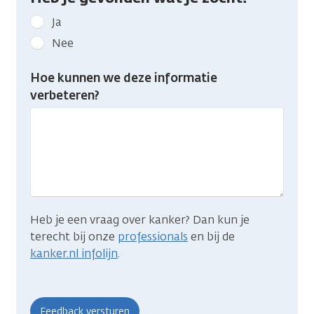
Geef
Ja
kanker.nl
Nee
feedback:
Heb
Hoe kunnen we deze informatie
je
verbeteren?
gevonden
wat
je
zocht?
Heb je een vraag over kanker? Dan kun je
terecht bij onze
professionals
en bij de
kanker.nl infolijn
.