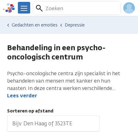
Overslaan
Zoeken
Menu
en
We
naar
zijn
Inlo
Hulp en ondersteuning
Vind hulp bij kanker
Gedachten en emoties
Depressie
de
er
Acco
inhoud
voor
gaan
je.
Behandeling in een psycho-
Kanker.nl
oncologisch centrum
Psycho-oncologische centra zijn specialist in het
behandelen van mensen met kanker en hun
naasten. In deze centra werken verschillende
…
Lees verder
Sorteren op afstand