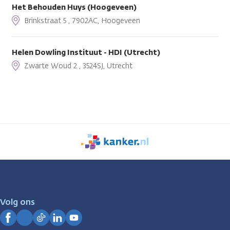
Het Behouden Huys (Hoogeveen)
Brinkstraat 5 , 7902AC, Hoogeveen
Helen Dowling Instituut - HDI (Utrecht)
Zwarte Woud 2 , 3524SJ, Utrecht
We
zijn
er
voor
je.
Volg ons
Kanker.nl