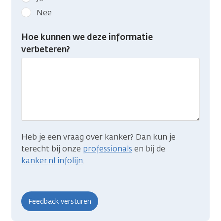
kanker.nl
Nee
feedback:
Heb
Hoe kunnen we deze informatie
je
verbeteren?
gevonden
wat
je
zocht?
Heb je een vraag over kanker? Dan kun je
terecht bij onze
professionals
en bij de
kanker.nl infolijn
.