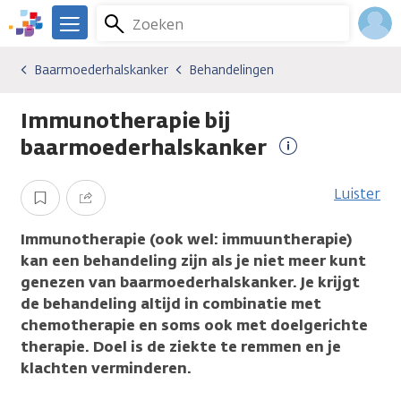
Overslaan
Zoeken
Menu
en
We
naar
zijn
Inlo
Baarmoederhalskanker
Behandelingen
Kankersoorten
Baarmoederhalskanker
Behandelingen
de
er
Acco
inhoud
voor
Immunotherapie bij
gaan
je.
Kanker.nl
baarmoederhalskanker
Meer
informatie
Luister
Opslaan
Delen
Immunotherapie (ook wel: immuuntherapie)
kan een behandeling zijn als je niet meer kunt
genezen van baarmoederhalskanker. Je krijgt
de behandeling altijd in combinatie met
chemotherapie en soms ook met doelgerichte
therapie. Doel is de ziekte te remmen en je
klachten verminderen.