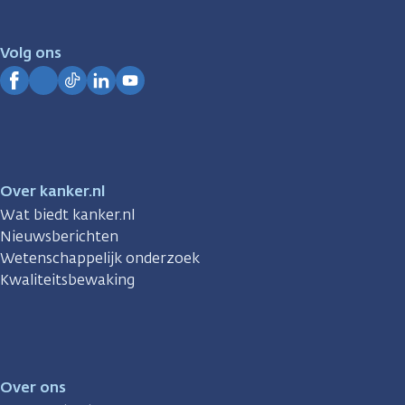
er
voor
je.
Volg ons
Kanker.nl
Facebook
Instagram
TikTok
LinkedIn
YouTube
Over kanker.nl
Wat biedt kanker.nl
Nieuwsberichten
Wetenschappelijk onderzoek
Kwaliteitsbewaking
Over ons