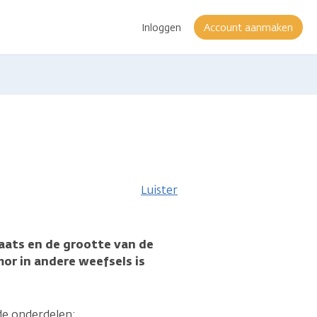
Inloggen
Account aanmaken
atie
Luister
aats en de grootte van de
mor in andere weefsels is
de onderdelen: