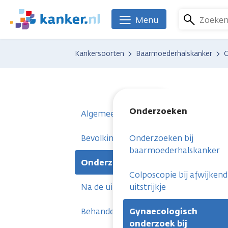
Overslaan
en
Zoeke
Menu
We
naar
zijn
de
er
Kankersoorten
Baarmoederhalskanker
inhoud
voor
gaan
je.
Kanker.nl
Onderzoeken
Algemeen
Bevolkingsonderzoek en voorstadium
Onderzoeken bij
baarmoederhalskanker
Onderzoeken
Colposcopie bij afwijkend
Na de uitslag
uitstrijkje
Behandelingen
Gynaecologisch
onderzoek bij