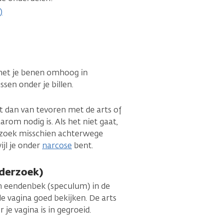
)
 met je benen omhoog in
sen onder je billen.
it dan van tevoren met de arts of
rom nodig is. Als het niet gaat,
rzoek misschien achterwege
ijl je onder
narcose
bent.
derzoek)
n eendenbek (speculum) in de
e vagina goed bekijken. De arts
je vagina is in gegroeid.