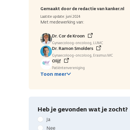
Gemaakt door de redactie van kanker.nl
Laatste update: juni 2024
Met medewerking van:
Dr. Cor de Kroon
Gynaecoloog-oncoloog, LUMC
Dr. Ramon Smolders
Gynaecoloog-oncoloog, Erasmus MC
Olijf
Patiëntenvereniging
Toon meer
Heb je gevonden wat je zocht?
Geef
Ja
kanker.nl
Nee