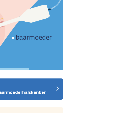
 baarmoederhalskanker