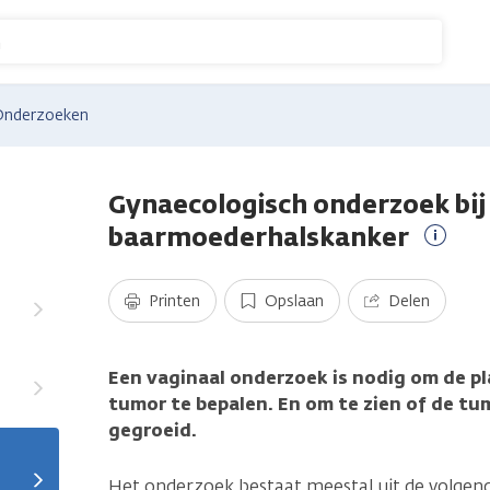
n
Onderzoeken
Gynaecologisch onderzoek bij
baarmoederhalskanker
Meer
inform
Printen
Opslaan
Delen
Een vaginaal onderzoek is nodig om de pl
tumor te bepalen. En om te zien of de tu
gegroeid.
Het onderzoek bestaat meestal uit de volgen