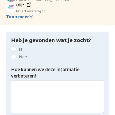
Gynaecoloog-oncoloog, Erasmus MC
Olijf
Patiëntenvereniging
Toon meer
Heb je gevonden wat je zocht?
Geef
Ja
kanker.nl
Nee
feedback:
Heb
Hoe kunnen we deze informatie
je
verbeteren?
gevonden
wat
je
zocht?