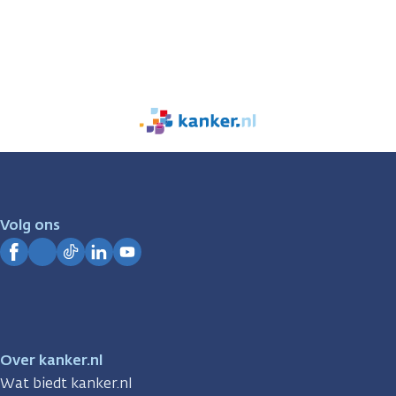
We
zijn
er
voor
je.
Volg ons
Kanker.nl
Facebook
Instagram
TikTok
LinkedIn
YouTube
Over kanker.nl
Wat biedt kanker.nl