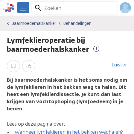
Overslaan
Zoeken
Menu
en
We
naar
zijn
Inlo
Baarmoederhalskanker
Behandelingen
Kankersoorten
Baarmoederhalskanker
Behandelingen
de
er
Acco
inhoud
voor
Lymfeklieroperatie bij
gaan
je.
Kanker.nl
baarmoederhalskanker
Meer
informatie
Luister
Opslaan
Delen
Bij baarmoederhalskanker is het soms nodig om
de lymfeklieren in het bekken weg te halen. Dit
heet een lymfeklierdissectie. Je kunt dan last
krijgen van vochtophoping (lymfoedeem) in je
benen.
Lees op deze pagina over:
Wanneer lymfeklieren in het bekken weghalen?