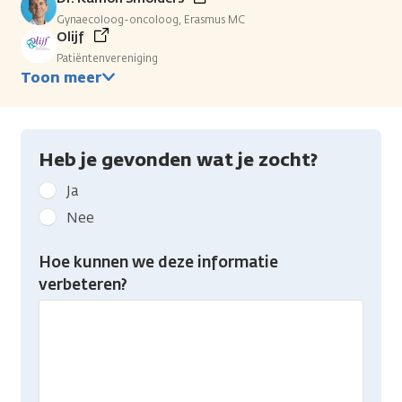
Gynaecoloog-oncoloog, Erasmus MC
Olijf
Patiëntenvereniging
Toon meer
Heb je gevonden wat je zocht?
Geef
Ja
kanker.nl
Nee
feedback:
Heb
Hoe kunnen we deze informatie
je
verbeteren?
gevonden
wat
je
zocht?