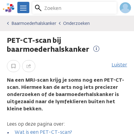
Overslaan
Zoeken
Menu
en
We
naar
zijn
Inlo
Baarmoederhalskanker
Onderzoeken
Kankersoorten
Baarmoederhalskanker
Onderzoeken
de
er
Acco
inhoud
voor
PET-CT-scan bij
gaan
je.
Kanker.nl
baarmoederhalskanker
Meer
informatie
Luister
Opslaan
Delen
Na een MRI-scan krijg je soms nog een PET-CT-
scan. Hiermee kan de arts nog iets preciezer
onderzoeken of de baarmoederhalskanker is
uitgezaaid naar de lymfeklieren buiten het
kleine bekken.
Lees op deze pagina over:
Wat is een PET-CT-scan?