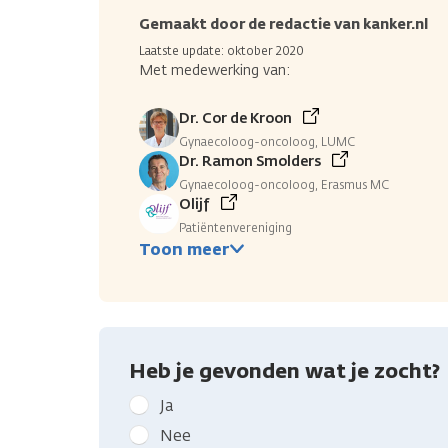
Gemaakt door de redactie van kanker.nl
Laatste update: oktober 2020
Met medewerking van:
Dr. Cor de Kroon
Gynaecoloog-oncoloog, LUMC
Dr. Ramon Smolders
Gynaecoloog-oncoloog, Erasmus MC
Olijf
Patiëntenvereniging
Toon meer
Heb je gevonden wat je zocht?
Geef
Ja
kanker.nl
Nee