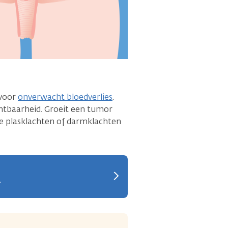
 voor
onverwacht bloedverlies
.
htbaarheid. Groeit een tumor
je plasklachten of darmklachten
r