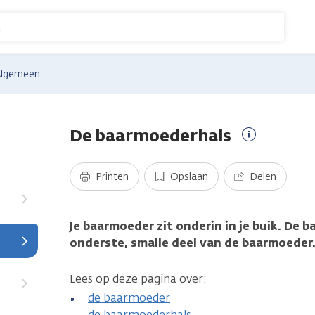
n
Algemeen
De baarmoederhals
Meer
informatie
Printen
Opslaan
Delen
Je baarmoeder zit onderin in je buik. De b
onderste, smalle deel van de baarmoeder
Lees op deze pagina over:
de baarmoeder
de baarmoederhals