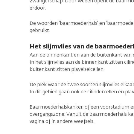
zwangerschap. Door weeën opent de baarmoed
erdoor.
De woorden ‘baarmoederhals’ en ‘baarmoede
gebruikt.
Het slijmvlies van de baarmoeder
Aan de binnenkant en aan de buitenkant van d
In het slijmvlies aan de binnenkant zitten cilin
buitenkant zitten plaveiselcellen.
De plek waar de twee soorten slijmvlies elkaa
In dit gebied gaan ook de cilindercellen en plav
Baarmoederhalskanker, of een voorstadium er
overgangszone. Vanuit de baarmoederhals kan
vagina of in andere weefsels.