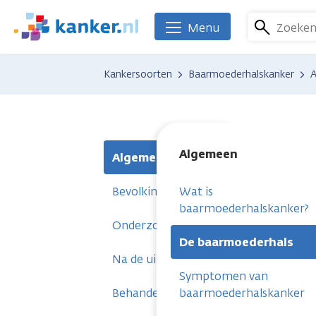
Overslaan
en
Zoeke
Menu
We
naar
zijn
de
er
Kankersoorten
Baarmoederhalskanker
inhoud
voor
gaan
je.
Kanker.nl
Algemeen
Algemeen
Bevolkingsonderzoek en voorstadium
Wat is
baarmoederhalskanker?
Onderzoeken
De baarmoederhals
Na de uitslag
Symptomen van
Behandelingen
baarmoederhalskanker