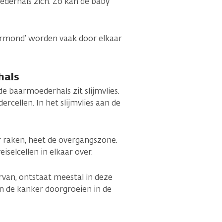
erhals zich. Zo kan de baby
rmond’ worden vaak door elkaar
hals
e baarmoederhals zit slijmvlies.
dercellen. In het slijmvlies aan de
r raken, heet de overgangszone.
eiselcellen in elkaar over.
van, ontstaat meestal in deze
 de kanker doorgroeien in de