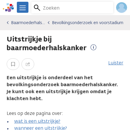
Overslaan
Zoeken
Menu
en
We
naar
zijn
Inlo
Baarmoederhalskanker
Bevolkingsonderzoek en voorstadium
Kankersoorten
Baarmoederhalskanker
Bevolkingsonderzoek en voorstadium
de
er
Acco
inhoud
voor
Uitstrijkje bij
gaan
je.
Kanker.nl
baarmoederhalskanker
Meer
informatie
Luister
Opslaan
Delen
Een uitstrijkje is onderdeel van het
bevolkingsonderzoek baarmoederhalskanker.
Je kunt ook een uitstrijkje krijgen omdat je
klachten hebt.
Lees op deze pagina over:
wat is een uitstrijkje?
wanneer een uitstrijkje?