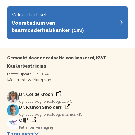
Volgend artikel
Voorstadium van
baarmoederhalskanker (CIN)
Gemaakt door de redactie van kanker.nl, KWF
Kankerbestrijding
Laatste update: juni 2024
Met medewerking van:
Dr. Cor de Kroon
Gynaecoloog-oncoloog, LUMC
Dr. Ramon Smolders
Gynaecoloog-oncoloog, Erasmus MC
Olijf
Patiëntenvereniging
Toon meer