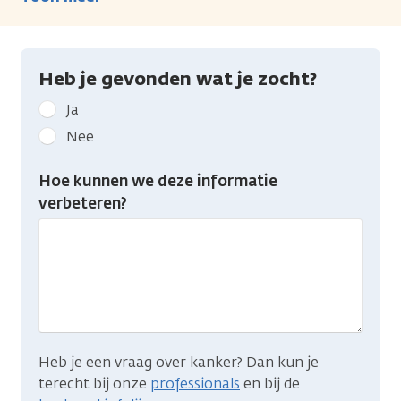
Heb je gevonden wat je zocht?
Geef
Ja
kanker.nl
Nee
feedback:
Heb
Hoe kunnen we deze informatie
je
verbeteren?
gevonden
wat
je
zocht?
Heb je een vraag over kanker? Dan kun je
terecht bij onze
professionals
en bij de