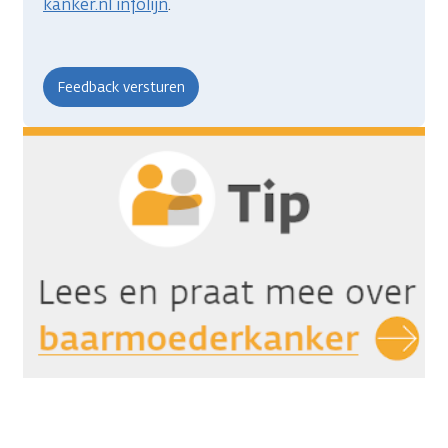
kanker.nl infolijn
.