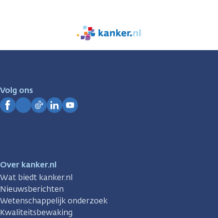
We
zijn
er
voor
je.
Volg ons
Kanker.nl
Facebook
Instagram
TikTok
LinkedIn
YouTube
Over kanker.nl
Wat biedt kanker.nl
Nieuwsberichten
Wetenschappelijk onderzoek
Kwaliteitsbewaking