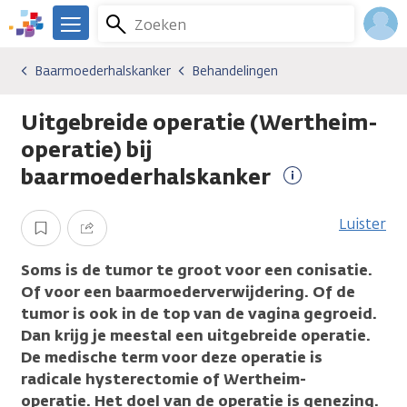
Overslaan
Zoeken
Menu
en
We
naar
zijn
Inlo
Baarmoederhalskanker
Behandelingen
Kankersoorten
Baarmoederhalskanker
Behandelingen
de
er
Acco
inhoud
voor
Uitgebreide operatie (Wertheim-
gaan
je.
Kanker.nl
operatie) bij
baarmoederhalskanker
Meer
informatie
Luister
Opslaan
Delen
Soms is de tumor te groot voor een conisatie.
Of voor een baarmoederverwijdering. Of de
tumor is ook in de top van de vagina gegroeid.
Dan krijg je meestal een uitgebreide operatie.
De medische term voor deze operatie is
radicale hysterectomie of Wertheim-
operatie. Het doel van de operatie is genezing.