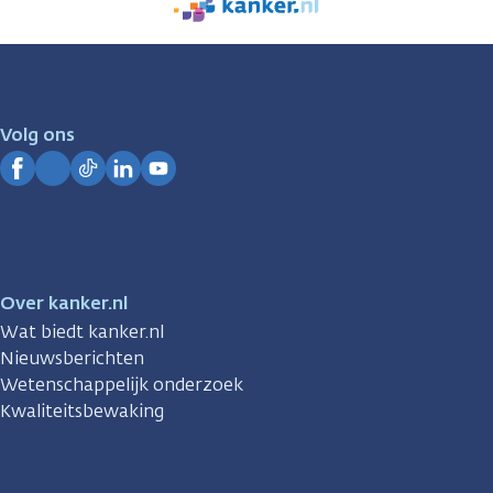
We
zijn
er
voor
je.
Volg ons
Kanker.nl
Facebook
Instagram
TikTok
LinkedIn
YouTube
Over kanker.nl
Wat biedt kanker.nl
Nieuwsberichten
Wetenschappelijk onderzoek
Kwaliteitsbewaking