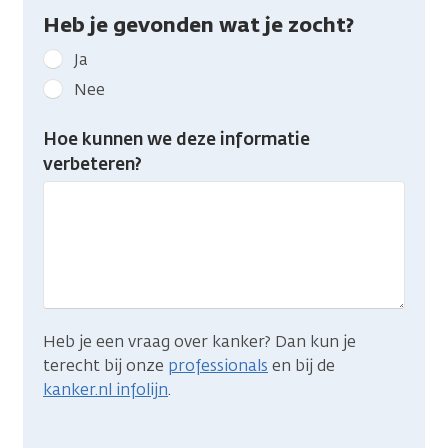
Heb je gevonden wat je zocht?
Geef
Ja
kanker.nl
Nee
feedback:
Heb
Hoe kunnen we deze informatie
je
verbeteren?
gevonden
wat
je
zocht?
Heb je een vraag over kanker? Dan kun je
terecht bij onze
professionals
en bij de
kanker.nl infolijn
.