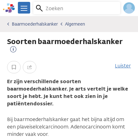
Overslaan
Zoeken
Menu
en
We
naar
zijn
Inlo
Baarmoederhalskanker
Algemeen
Kankersoorten
Baarmoederhalskanker
Algemeen
de
er
Acco
inhoud
voor
Soorten baarmoederhalskanker
gaan
je.
Kanker.nl
Meer
informatie
Luister
Opslaan
Delen
Er zijn verschillende soorten
baarmoederhalskanker. Je arts vertelt je welke
soort je hebt. Je kunt het ook zien in je
patiëntendossier.
Bij baarmoederhalskanker gaat het bijna altijd om
een plaveiselcelcarcinoom. Adenocarcinoom komt
minder vaak voor.