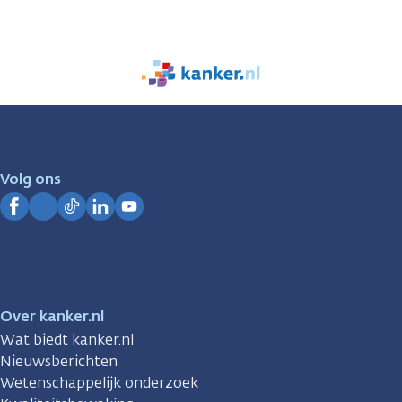
We
zijn
er
voor
je.
Volg ons
Kanker.nl
Facebook
Instagram
TikTok
LinkedIn
YouTube
Over kanker.nl
Wat biedt kanker.nl
Nieuwsberichten
Wetenschappelijk onderzoek