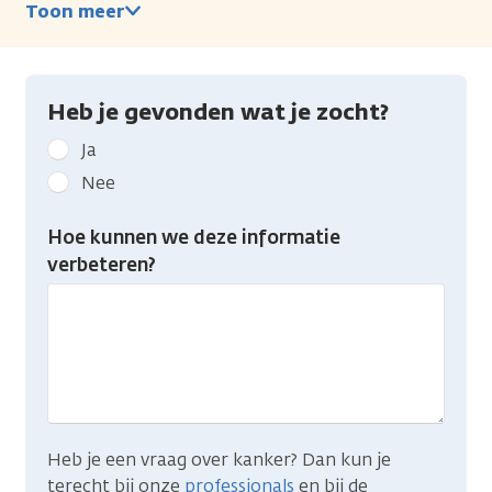
Toon meer
Heb je gevonden wat je zocht?
Geef
Ja
kanker.nl
Nee
feedback:
Heb
Hoe kunnen we deze informatie
je
verbeteren?
gevonden
wat
je
zocht?
Heb je een vraag over kanker? Dan kun je
terecht bij onze
professionals
en bij de