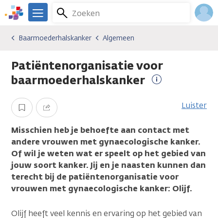
Overslaan
Zoeken
Menu
en
We
naar
zijn
Inlo
Baarmoederhalskanker
Algemeen
Kankersoorten
Baarmoederhalskanker
Algemeen
de
er
Acco
inhoud
voor
Patiëntenorganisatie voor
gaan
je.
Kanker.nl
baarmoederhalskanker
Meer
informatie
Luister
Opslaan
Delen
Misschien heb je behoefte aan contact met
andere vrouwen met gynaecologische kanker.
Of wil je weten wat er speelt op het gebied van
jouw soort kanker. Jij en je naasten kunnen dan
terecht bij de patiëntenorganisatie voor
vrouwen met gynaecologische kanker: Olijf.
Olijf heeft veel kennis en ervaring op het gebied van