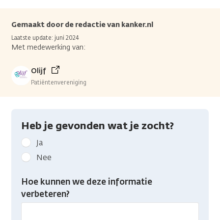
Gemaakt door de redactie van kanker.nl
Laatste update: juni 2024
Met medewerking van:
Olijf
Patiëntenvereniging
Heb je gevonden wat je zocht?
Geef
Ja
kanker.nl
Nee
feedback:
Heb
Hoe kunnen we deze informatie
je
verbeteren?
gevonden
wat