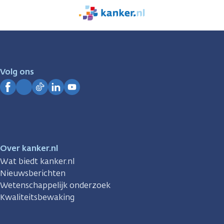
We
zijn
er
voor
je.
Volg ons
Kanker.nl
Facebook
Instagram
TikTok
LinkedIn
YouTube
Over kanker.nl
Wat biedt kanker.nl
Nieuwsberichten
Wetenschappelijk onderzoek
Kwaliteitsbewaking