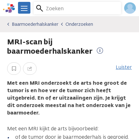
Overslaan
Zoeken
Menu
en
We
naar
zijn
Inlo
Baarmoederhalskanker
Onderzoeken
Kankersoorten
Baarmoederhalskanker
Onderzoeken
de
er
Acco
inhoud
voor
MRI-scan bij
gaan
je.
Kanker.nl
baarmoederhalskanker
Meer
informatie
Luister
Opslaan
Delen
Met een MRI onderzoekt de arts hoe groot de
tumor is en hoe ver de tumor zich heeft
uitgebreid. En of er uitzaaiingen zijn. Je krijgt
dit onderzoek meestal na het onderzoek van je
baarmoeder.
Met een MRI kijkt de arts bijvoorbeeld:
of de tumor door je baarmoederhals is gegroeid.