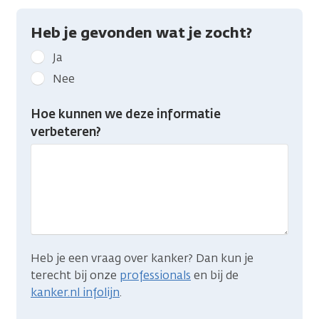
Heb je gevonden wat je zocht?
Geef
Ja
kanker.nl
Nee
feedback:
Heb
Hoe kunnen we deze informatie
je
verbeteren?
gevonden
wat
je
zocht?
Heb je een vraag over kanker? Dan kun je
terecht bij onze
professionals
en bij de
kanker.nl infolijn
.