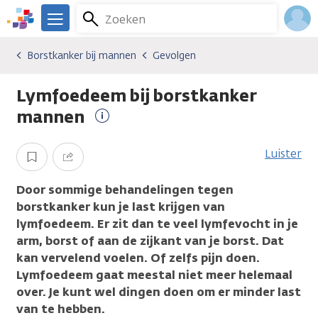
Overslaan
Zoeken
Menu
en
We
naar
zijn
Inlo
Borstkanker bij mannen
Gevolgen
Kankersoorten
Borstkanker bij mannen
Gevolgen
de
er
Acco
inhoud
voor
Lymfoedeem bij borstkanker
gaan
je.
Kanker.nl
mannen
Meer
informatie
Luister
Opslaan
Delen
Door sommige behandelingen tegen
borstkanker kun je last krijgen van
lymfoedeem. Er zit dan te veel lymfevocht in je
arm, borst of aan de zijkant van je borst. Dat
kan vervelend voelen. Of zelfs pijn doen.
Lymfoedeem gaat meestal niet meer helemaal
over. Je kunt wel dingen doen om er minder last
van te hebben.