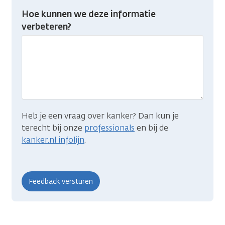
Heb
Hoe kunnen we deze informatie
je
verbeteren?
gevonden
wat
je
zocht?
Heb je een vraag over kanker? Dan kun je
terecht bij onze
professionals
en bij de
kanker.nl infolijn
.