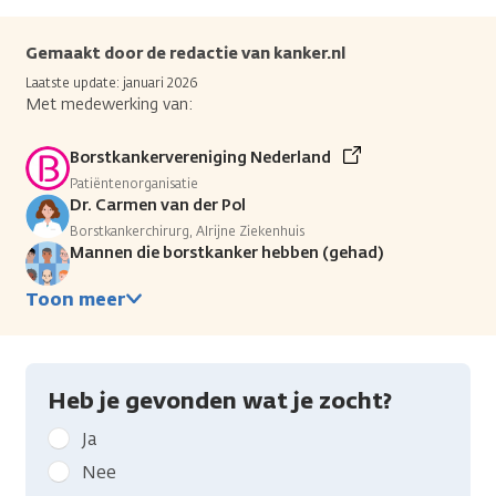
Gemaakt door de redactie van kanker.nl
Laatste update: januari 2026
Met medewerking van:
Borstkankervereniging Nederland
Patiëntenorganisatie
Dr. Carmen van der Pol
Borstkankerchirurg, Alrijne Ziekenhuis
Mannen die borstkanker hebben (gehad)
Toon meer
Heb je gevonden wat je zocht?
Geef
Ja
kanker.nl
Nee
feedback: