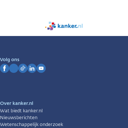
We
zijn
er
voor
je.
Volg ons
Kanker.nl
Facebook
Instagram
TikTok
LinkedIn
YouTube
Over kanker.nl
Wat biedt kanker.nl
Nieuwsberichten
Wetenschappelijk onderzoek