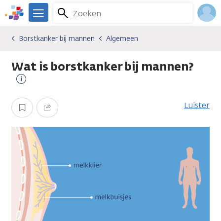
Overslaan
Zoeken
Menu
en
We
naar
zijn
Inlo
Borstkanker bij mannen
Algemeen
Kankersoorten
Borstkanker bij mannen
Algemeen
de
er
Acco
inhoud
voor
Wat is borstkanker bij mannen?
gaan
je.
Kanker.nl
Meer
informatie
Luister
Opslaan
Delen