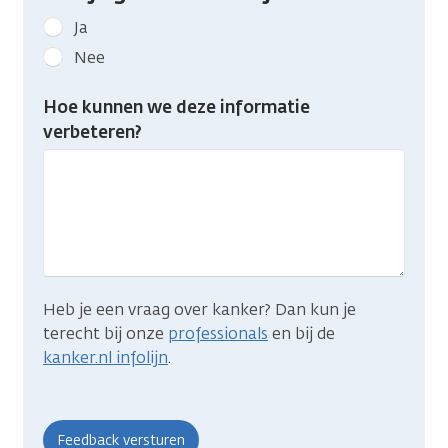
Geef
Ja
kanker.nl
Nee
feedback:
Heb
Hoe kunnen we deze informatie
je
verbeteren?
gevonden
wat
je
zocht?
Heb je een vraag over kanker? Dan kun je
terecht bij onze
professionals
en bij de
kanker.nl infolijn
.