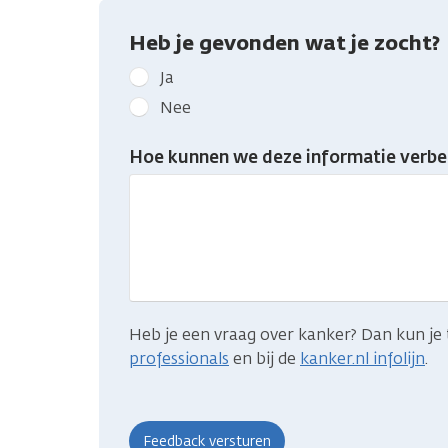
Heb je gevonden wat je zocht?
Geef
Ja
kanker.nl
Nee
feedback:
Heb
Hoe kunnen we deze informatie verbe
je
gevonden
wat
je
zocht?
Heb je een vraag over kanker? Dan kun je 
professionals
en bij de
kanker.nl infolijn
.