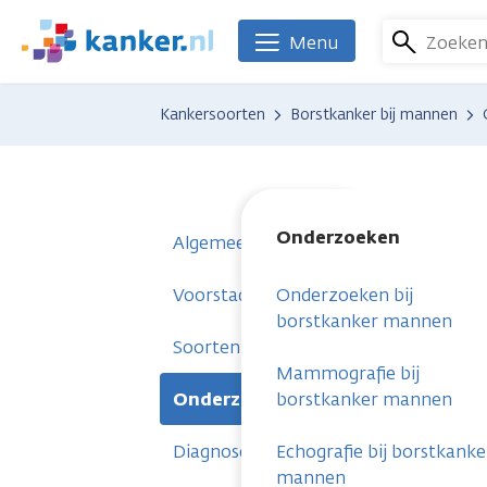
Overslaan
en
Zoeke
Menu
We
naar
zijn
de
er
Kankersoorten
Borstkanker bij mannen
inhoud
voor
gaan
je.
Kanker.nl
Onderzoeken
Algemeen
Voorstadium
Onderzoeken bij
borstkanker mannen
Soorten borstkanker
Mammografie bij
Onderzoeken
borstkanker mannen
Diagnose
Echografie bij borstkanke
mannen