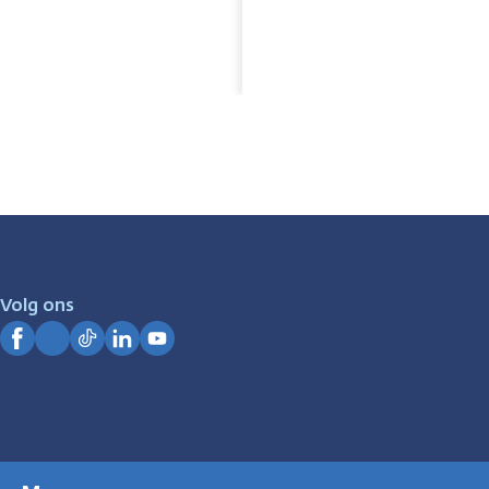
Volg ons
Facebook
Instagram
TikTok
LinkedIn
YouTube