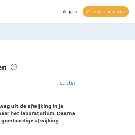
Inloggen
Account aanmaken
en
Meer
informatie
Luister
weg uit de afwijking in je
naar het laboratorium. Daarna
n goedaardige afwijking.