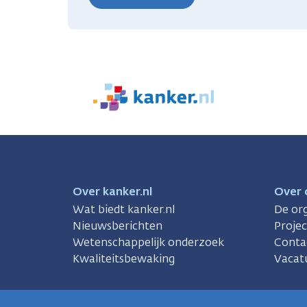
We
zijn
er
voor
je.
Kanker.nl
Over kanker.nl
Over 
Wat biedt kanker.nl
De org
Nieuwsberichten
Proje
Wetenschappelijk onderzoek
Conta
Kwaliteitsbewaking
Vacat