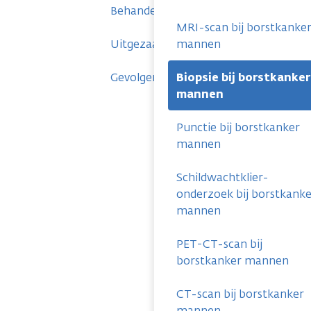
Behandelingen
MRI-scan bij borstkanke
Uitgezaaide borstkanker
mannen
Gevolgen
Biopsie bij borstkanker
mannen
Punctie bij borstkanker
mannen
Schildwachtklier-
onderzoek bij borstkanke
mannen
PET-CT-scan bij
borstkanker mannen
CT-scan bij borstkanker
mannen