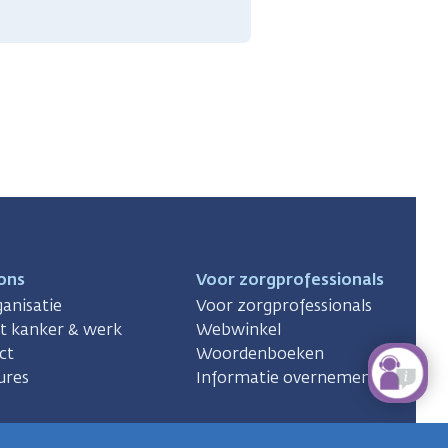
ons
Voor zorgprofessionals
anisatie
Voor zorgprofessionals
ct kanker & werk
Webwinkel
ct
Woordenboeken
ures
Informatie overnemen