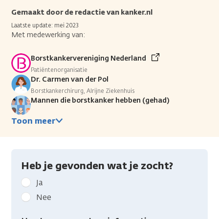
Gemaakt door de redactie van kanker.nl
Laatste update: mei 2023
Met medewerking van:
Borstkankervereniging Nederland
Patiëntenorganisatie
Dr. Carmen van der Pol
Borstkankerchirurg, Alrijne Ziekenhuis
Mannen die borstkanker hebben (gehad)
Toon meer
Heb je gevonden wat je zocht?
Geef
Ja
kanker.nl
Nee
feedback:
Heb