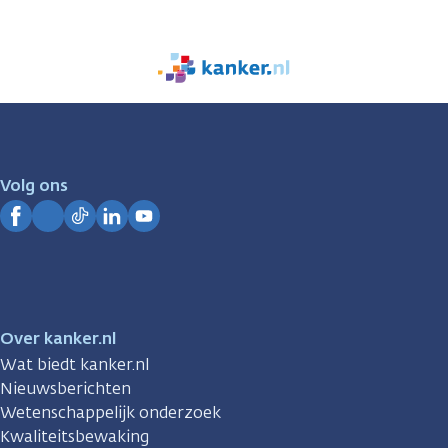
We
zijn
er
voor
je.
Volg ons
Kanker.nl
Facebook
Instagram
TikTok
LinkedIn
YouTube
Over kanker.nl
Wat biedt kanker.nl
Nieuwsberichten
Wetenschappelijk onderzoek
Kwaliteitsbewaking