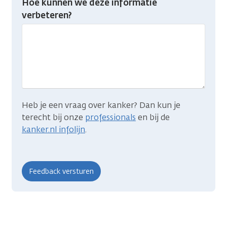
Hoe kunnen we deze informatie
je
verbeteren?
gevonden
wat
je
zocht?
Heb je een vraag over kanker? Dan kun je
terecht bij onze
professionals
en bij de
kanker.nl infolijn
.