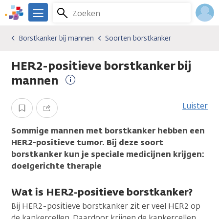
Overslaan
Zoeken
Menu
en
We
naar
zijn
Inlo
Borstkanker bij mannen
Soorten borstkanker
Kankersoorten
Borstkanker bij mannen
Soorten borstkanker
de
er
Acco
inhoud
voor
HER2-positieve borstkanker bij
gaan
je.
Kanker.nl
mannen
Meer
informatie
Luister
Opslaan
Delen
Sommige mannen met borstkanker hebben een
HER2-positieve tumor. Bij deze soort
borstkanker kun je speciale medicijnen krijgen:
doelgerichte therapie
Wat is HER2-positieve borstkanker?
Bij HER2-positieve borstkanker zit er veel HER2 op
de kankercellen. Daardoor krijgen de kankercellen