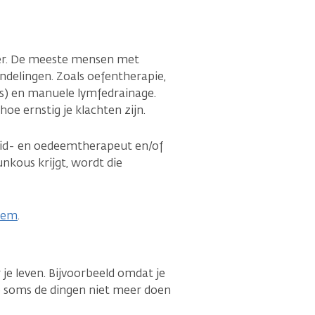
ter. De meeste mensen met
delingen. Zoals oefentherapie,
s) en manuele lymfedrainage.
hoe ernstig je klachten zijn.
huid- en oedeemtherapeut en/of
nkous krijgt, wordt die
eem
.
e leven. Bijvoorbeeld omdat je
 soms de dingen niet meer doen