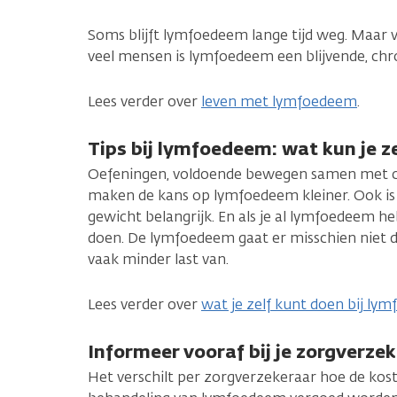
Soms blijft lymfoedeem lange tijd weg. Maar 
veel mensen is lymfoedeem een blijvende, chr
Lees verder over
leven met lymfoedeem
.
Tips bij lymfoedeem: wat kun je z
Oefeningen, voldoende bewegen samen met c
maken de kans op lymfoedeem kleiner. Ook is
gewicht belangrijk. En als je al lymfoedeem he
doen. De lymfoedeem gaat er misschien niet d
vaak minder last van.
Lees verder over
wat je zelf kunt doen bij ly
Informeer vooraf bij je zorgverze
Het verschilt per zorgverzekeraar hoe de ko