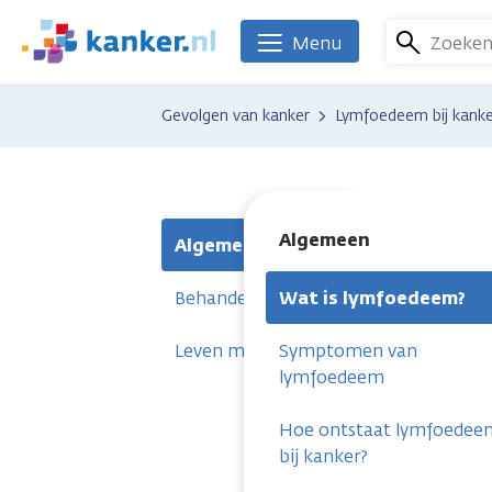
Overslaan
en
Zoeke
Menu
We
naar
zijn
de
er
Gevolgen van kanker
Lymfoedeem bij kanke
inhoud
voor
gaan
je.
Kanker.nl
Algemeen
Algemeen
Behandelingen
Wat is lymfoedeem?
Leven met lymfoedeem
Symptomen van
lymfoedeem
Hoe ontstaat lymfoedee
bij kanker?