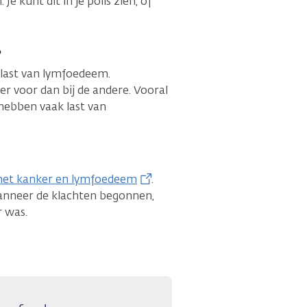
 kunt dit in je polis zien, of
?
last van lymfoedeem.
 voor dan bij de andere. Vooral
ebben vaak last van
met kanker en lymfoedeem
.
anneer de klachten begonnen,
r was.