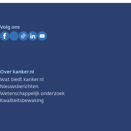
zijn
er
voor
je.
Volg ons
Kanker.nl
Facebook
Instagram
TikTok
LinkedIn
YouTube
Over kanker.nl
Wat biedt kanker.nl
Nieuwsberichten
Wetenschappelijk onderzoek
Kwaliteitsbewaking