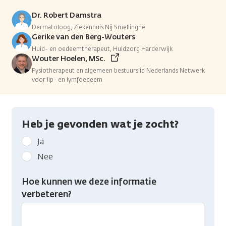
Dr. Robert Damstra
Dermatoloog, Ziekenhuis Nij Smellinghe
Gerike van den Berg-Wouters
Huid- en oedeemtherapeut, Huidzorg Harderwijk
Wouter Hoelen, MSc.
Fysiotherapeut en algemeen bestuurslid Nederlands Netwerk
voor lip- en lymfoedeem
Heb je gevonden wat je zocht?
Geef
Ja
kanker.nl
Nee
feedback:
Heb
Hoe kunnen we deze informatie
je
verbeteren?
gevonden
wat