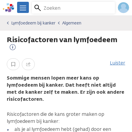
Overslaan
Zoeken
Menu
en
We
naar
zijn
Inlo
Lymfoedeem bij kanker
Algemeen
Gevolgen van kanker
Lymfoedeem bij kanker
Algemeen
de
er
Acco
inhoud
voor
Risicofactoren van lymfoedeem
gaan
je.
Kanker.nl
Meer
informatie
Luister
Opslaan
Delen
Sommige mensen lopen meer kans op
lymfoedeem bij kanker. Dat heeft niet altijd
met de kanker zelf te maken. Er zijn ook andere
risicofactoren.
Risicofactoren die de kans groter maken op
lymfoedeem bij kanker:
als je al lymfoedeem hebt (gehad) door een