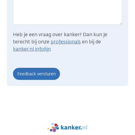
je
zocht?
Heb je een vraag over kanker? Dan kun je
terecht bij onze
professionals
en bij de
kanker.nl infolijn
.
We