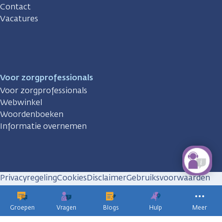
Contact
Vacatures
Voor zorgprofessionals
Voor zorgprofessionals
Webwinkel
Woordenboeken
Informatie overnemen
Privacyregeling
Cookies
Disclaimer
Gebruiksvoorwaarden
Huisregels
Groepen
Vragen
Blogs
Hulp
Meer
KWF