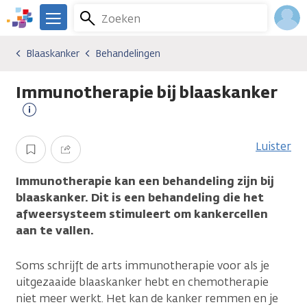
Overslaan
Zoeken
Menu
en
We
naar
zijn
Inlo
Blaaskanker
Behandelingen
Kankersoorten
Blaaskanker
Behandelingen
de
er
Acco
inhoud
voor
Immunotherapie bij blaaskanker
gaan
je.
Kanker.nl
Meer
informatie
Luister
Opslaan
Delen
Immunotherapie kan een behandeling zijn bij
blaaskanker. Dit is een behandeling die het
afweersysteem stimuleert om kankercellen
aan te vallen.
Soms schrijft de arts immunotherapie voor als je
uitgezaaide blaaskanker hebt en chemotherapie
niet meer werkt. Het kan de kanker remmen en je