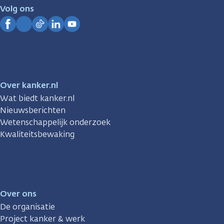
je.
Volg ons
Kanker.nl
Facebook
Instagram
TikTok
LinkedIn
YouTube
Over kanker.nl
Wat biedt kanker.nl
Nieuwsberichten
Wetenschappelijk onderzoek
Kwaliteitsbewaking
Over ons
De organisatie
Project kanker & werk