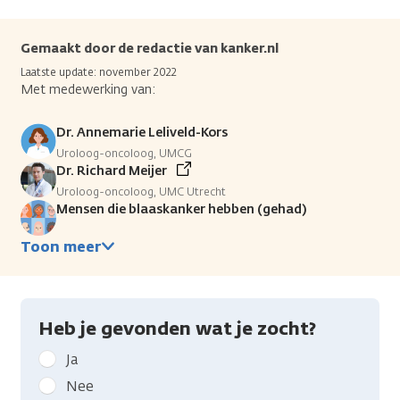
Gemaakt door de redactie van kanker.nl
Laatste update: november 2022
Met medewerking van:
Dr. Annemarie Leliveld-Kors
Uroloog-oncoloog, UMCG
Dr. Richard Meijer
Uroloog-oncoloog, UMC Utrecht
Mensen die blaaskanker hebben (gehad)
Toon meer
Heb je gevonden wat je zocht?
Geef
Ja
kanker.nl
Nee
feedback: