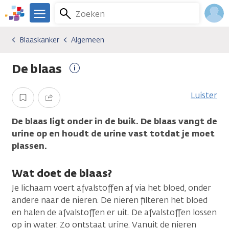
Overslaan
Zoeken
Menu
en
We
naar
zijn
Inlo
Blaaskanker
Algemeen
Kankersoorten
Blaaskanker
Algemeen
de
er
Acco
inhoud
voor
De blaas
gaan
je.
Meer
Kanker.nl
informatie
Luister
Opslaan
Delen
De blaas ligt onder in de buik. De blaas vangt de
urine op en houdt de urine vast totdat je moet
plassen.
Wat doet de blaas?
Je lichaam voert afvalstoffen af via het bloed, onder
andere naar de nieren. De nieren filteren het bloed
en halen de afvalstoffen er uit. De afvalstoffen lossen
op in water. Zo ontstaat urine. Vanuit de nieren