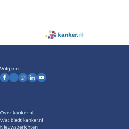
We
zijn
er
voor
je.
Volg ons
Kanker.nl
Facebook
Instagram
TikTok
LinkedIn
YouTube
Over kanker.nl
Wat biedt kanker.nl
Nieuwsberichten