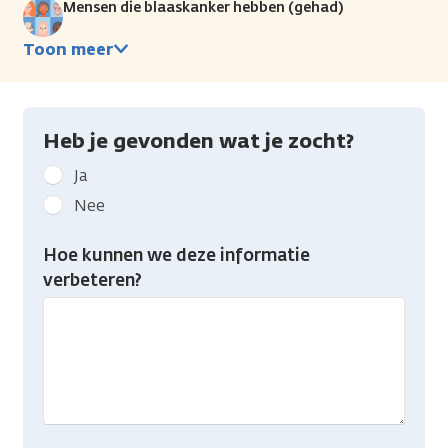
Mensen die blaaskanker hebben (gehad)
Toon meer
Heb je gevonden wat je zocht?
Geef
Ja
kanker.nl
Nee
feedback:
Heb
Hoe kunnen we deze informatie
je
verbeteren?
gevonden
wat
je
zocht?