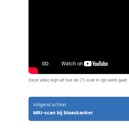
Deze video legt uit hoe de CT-scan in zijn werk gaat.
Volgend artikel
MRI-scan bij blaaskanker