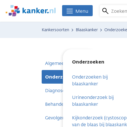
Overslaan
en
Zoeke
Menu
We
naar
zijn
de
er
Kankersoorten
Blaaskanker
Onderzoek
inhoud
voor
gaan
je.
Kanker.nl
Onderzoeken
Algemeen
Onderzoeken
Onderzoeken bij
blaaskanker
Diagnose
Urineonderzoek bij
Behandelingen
blaaskanker
Gevolgen
Kijkonderzoek (cystoscop
van de blaas bij blaaskan