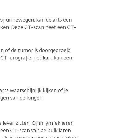
s of urinewegen, kan de arts een
aken. Deze CT-scan heet een CT-
n of de tumor is doorgegroeid
 CT-urografie niet kan, kan een
rts waarschijnlijk kijken of je
jgen van de longen.
lever zitten. Of in lymfeklieren
 een CT-scan van de buik laten
 als je spierinvasieve blaaskanker