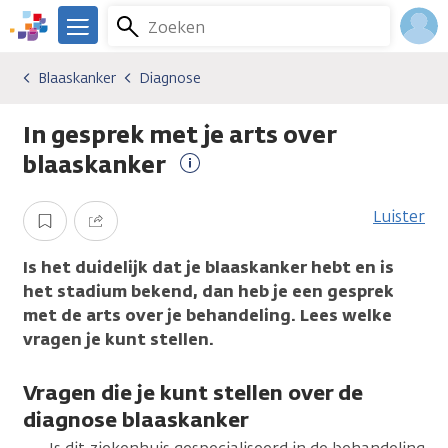
Overslaan
Zoeken
Menu
en
We
naar
zijn
Inlo
Blaaskanker
Diagnose
Kankersoorten
Blaaskanker
Diagnose
de
er
Acco
inhoud
voor
In gesprek met je arts over
gaan
je.
Kanker.nl
blaaskanker
Meer
informatie
Luister
Opslaan
Delen
Is het duidelijk dat je blaaskanker hebt en is
het stadium bekend, dan heb je een gesprek
met de arts over je behandeling. Lees welke
vragen je kunt stellen.
Vragen die je kunt stellen over de
diagnose blaaskanker