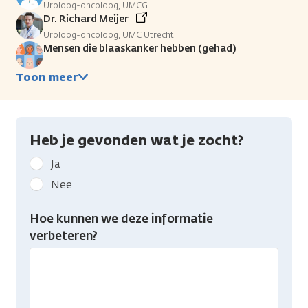
Uroloog-oncoloog, UMCG
Dr. Richard Meijer
Uroloog-oncoloog, UMC Utrecht
Mensen die blaaskanker hebben (gehad)
Toon meer
Heb je gevonden wat je zocht?
Geef
Ja
kanker.nl
Nee
feedback:
Heb
Hoe kunnen we deze informatie
je
verbeteren?
gevonden
wat
je
zocht?