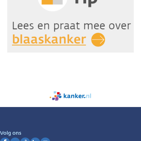
We
zijn
er
voor
je.
Volg ons
Kanker.nl