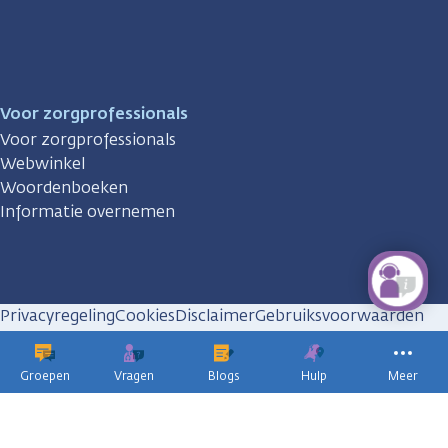
Voor zorgprofessionals
Voor zorgprofessionals
Webwinkel
Woordenboeken
Informatie overnemen
Privacyregeling
Cookies
Disclaimer
Gebruiksvoorwaarden
Huisregels
Groepen
Vragen
Blogs
Hulp
Meer
KWF
kankerbestrijding