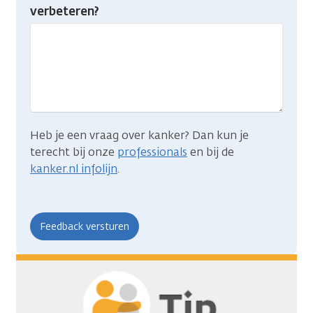
je
verbeteren?
gevonden
wat
je
zocht?
Heb je een vraag over kanker? Dan kun je
terecht bij onze
professionals
en bij de
kanker.nl infolijn
.