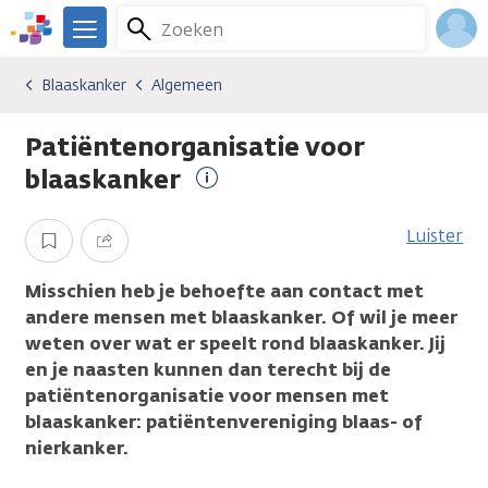
Overslaan
Zoeken
Menu
en
We
naar
zijn
Inlo
Blaaskanker
Algemeen
Kankersoorten
Blaaskanker
Algemeen
de
er
Acco
inhoud
voor
Patiëntenorganisatie voor
gaan
je.
Kanker.nl
blaaskanker
Meer
informatie
Luister
Opslaan
Delen
Misschien heb je behoefte aan contact met
andere mensen met blaaskanker. Of wil je meer
weten over wat er speelt rond blaaskanker. Jij
en je naasten kunnen dan terecht bij de
patiëntenorganisatie voor mensen met
blaaskanker: patiëntenvereniging blaas- of
nierkanker.